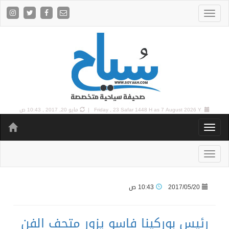
7 August 2026 Y |
Friday , 23 Safar 1448 H as
مايو 20, 2017 , 10:43 ص
2017/05/20
10:43 ص
رئيس بوركينا فاسو يزور متحف الفن