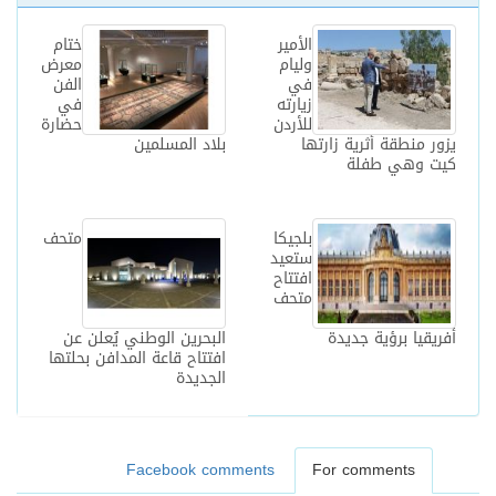
الأمير
ختام
وليام
معرض
في
الفن
زيارته
في
للأردن
حضارة
يزور منطقة أثرية زارتها
بلاد المسلمين
كيت وهي طفلة
بلجيكا
متحف
ستعيد
افتتاح
متحف
أفريقيا برؤية جديدة
البحرين الوطني يُعلن عن
افتتاح قاعة المدافن بحلتها
الجديدة
Facebook comments
For comments