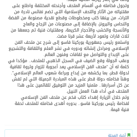
وتجول فخامته في أقسام المتحف وأجنحته المختلفة واطلع على
مقتنياته من الآثار والتحف الإسلامية التي تضم نفائس نادرة من
التراث، من بينها كتب ومخطوطات وقطع نقدية مصنوعة من الفضة
والنحاس والبرونز، بالإضافة إلى مصنوعات من الزجاج والعاج
والأنسجة والخشب والأحجار الكريمة، ومقتنيات فنية تم جمعها من
ثلاث قارات وتعود لأربعة عشر قرنا مضت.
واستمع رئيس جمهورية بوركينا فاسو إلى شرح عن متحف الفن
الإسلامي ومراحل إنشائه ودوره في نشر العلم والثقافة والتشجيع
على الإبداع والتواصل مع ثقافات وفنون العالم.
وعقب الجولة وقع الضيف في السجل الذهبي للمتحف.. مؤكدا في
كلمة له أن “متحف الفن الإسلامي يعد أعجوبة للزوار وثروة ثقافية
لدولة قطر، بما يكشفه من إبداع وبراعة شعوب العالم الإسلامي”.
وهنأ فخامته دولة قطر على هذه المبادرة الجميلة التي لم تفش
عن كل أسرارها.. متمنيا المزيد من التوفيق للقائمين على هذا
المتحف في أداء هذا العمل النبيل.
وتم خلال الزيارة إهداء كتاب فخم عن متحف الفن الإسلامي
لفخامة رئيس بوركينا فاسو.. بدوره أهدى فخامته للمتحف تحفة
فنية قيمة.
أخبار المجلة