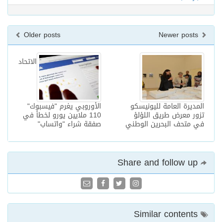
Older posts
Newer posts
الاتحاد
المديرة العامة لليونيسكو
الأوروبي يغرم "فيسبوك"
تزور معرض طريق اللؤلؤ
110 ملايين يورو لخطأ في
في متحف البحرين الوطني
صفقة شراء "واتساب"
Share and follow up
Similar contents