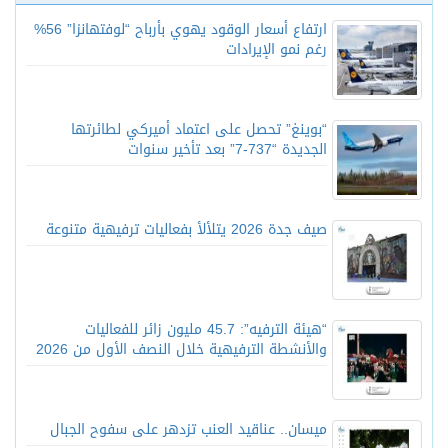
ارتفاع أسعار الوقود يهوي بأرباح “لوفتهانزا” 56%
رغم نمو الإيرادات
“بوينغ” تحصل على اعتماد أميركي لطائرتها
الجديدة “737-7” بعد تأخير سنوات
صيف جدة 2026 يتلألأ بفعاليات ترفيهية متنوعة
“هيئة الترفيه”: 45.7 مليون زائر للفعاليات
والأنشطة الترفيهية خلال النصف الأول من 2026
ميسان.. عناقيد العنب تزدهر على سفوح الجبال