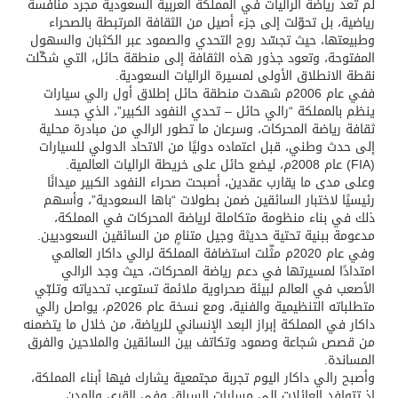
لم تعد رياضة الراليات في المملكة العربية السعودية مجرد منافسة
رياضية، بل تحوّلت إلى جزء أصيل من الثقافة المرتبطة بالصحراء
وطبيعتها، حيث تجسّد روح التحدي والصمود عبر الكثبان والسهول
المفتوحة، وتعود جذور هذه الثقافة إلى منطقة حائل، التي شكّلت
نقطة الانطلاق الأولى لمسيرة الراليات السعودية.
ففي عام 2006م شهدت منطقة حائل إطلاق أول رالي سيارات
ينظم بالمملكة “رالي حائل – تحدي النفود الكبير”، الذي جسد
ثقافة رياضة المحركات، وسرعان ما تطور الرالي من مبادرة محلية
إلى حدث وطني، قبل اعتماده دوليًا من الاتحاد الدولي للسيارات
(FIA) عام 2008م، ليضع حائل على خريطة الراليات العالمية.
وعلى مدى ما يقارب عقدين، أصبحت صحراء النفود الكبير ميدانًا
رئيسيًا لاختبار السائقين ضمن بطولات “باها السعودية”، وأسهم
ذلك في بناء منظومة متكاملة لرياضة المحركات في المملكة،
مدعومة ببنية تحتية حديثة وجيل متنامٍ من السائقين السعوديين.
وفي عام 2020م مثّلت استضافة المملكة لرالي داكار العالمي
امتدادًا لمسيرتها في دعم رياضة المحركات، حيث وجد الرالي
الأصعب في العالم لبيئة صحراوية ملائمة تستوعب تحدياته وتلبّي
متطلباته التنظيمية والفنية، ومع نسخة عام 2026م، يواصل رالي
داكار في المملكة إبراز البعد الإنساني للرياضة، من خلال ما يتضمنه
من قصص شجاعة وصمود وتكاتف بين السائقين والملاحين والفرق
المساندة.
وأصبح رالي داكار اليوم تجربة مجتمعية يشارك فيها أبناء المملكة،
إذ تتوافد العائلات إلى مسارات السباق وفي القرى والمدن