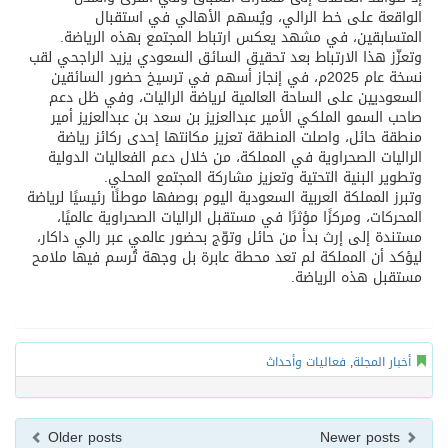
الواقعة على خط الرالي، ويُسهم الأهالي في استقبال
المتسابقين، في مشهد يعكس ارتباط المجتمع بهذه الرياضة.
وتعزّز هذا الارتباط بعد تحقيق السائق السعودي يزيد الراجحي لقب
نسخة عام 2025م، في إنجاز أسهم في ترسيخ حضور السائقين
السعوديين على الساحة العالمية لرياضة الراليات، وفي ظل دعم
صاحب السمو الملكي الأمير عبدالعزيز بن سعد بن عبدالعزيز أمير
منطقة حائل، واصلت المنطقة تعزيز مكانتها إحدى ركائز رياضة
الراليات الصحراوية في المملكة، من خلال دعم الفعاليات الدولية
وتطوير البنية التحتية وتعزيز مشاركة المجتمع المحلي.
وتبرز المملكة العربية السعودية اليوم بوصفها موطنًا رئيسيًا لرياضة
المحركات، ومركزًا مؤثرًا في مستقبل الراليات الصحراوية عالميًا،
مستندة إلى إرث بدأ من حائل وتوّج بحضور عالمي عبر رالي داكار،
ليؤكد أن المملكة لم تعد محطة عابرة بل وجهة تُرسم فيها ملامح
مستقبل هذه الرياضة.
أخبار المجلة
,
فعاليات وأحداث
Older posts
Newer posts