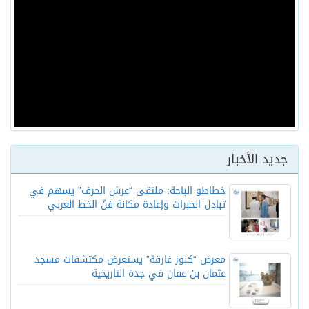
جديد الأخبار
خطاطو الباحة: ملتقى “عرش الحرف” يسهم في
تبادل الخبرات وإعادة مكانة فنّ الخط العربي
معرض “كنوز غارقة” يستعرض مكتشفات مسجد
عثمان بن عفان في جدة التاريخية