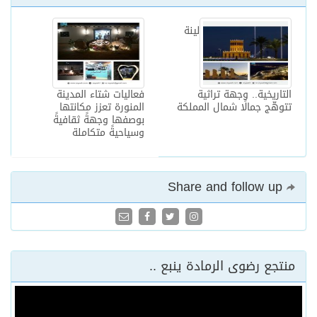
لينة
التاريخية.. وجهة تراثية
فعاليات شتاء المدينة
تتوهّج جمالًا شمال المملكة
المنورة تعزز مكانتها
بوصفها وجهةً ثقافيةً
وسياحيةً متكاملة
Share and follow up
منتجع رضوى الرمادة ينبع ..