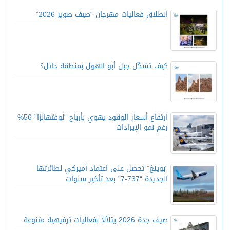
انطلاق فعاليات مهرجان “صيف صوير 2026”
كيف تشكّل جبل أبو الهول بمنطقة حائل؟
ارتفاع أسعار الوقود يهوي بأرباح “لوفتهانزا” 56%
رغم نمو الإيرادات
“بوينغ” تحصل على اعتماد أميركي لطائرتها
الجديدة “737-7” بعد تأخير سنوات
صيف جدة 2026 يتلألأ بفعاليات ترفيهية متنوعة