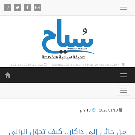
10 August 2026 Y |
Monday , 26 Safar 1448 H as
يناير 10, 2026 , 21:13 م
2026/01/10
9:13 م
من حائل إلى داكار.. كيف تحوّل الرالي