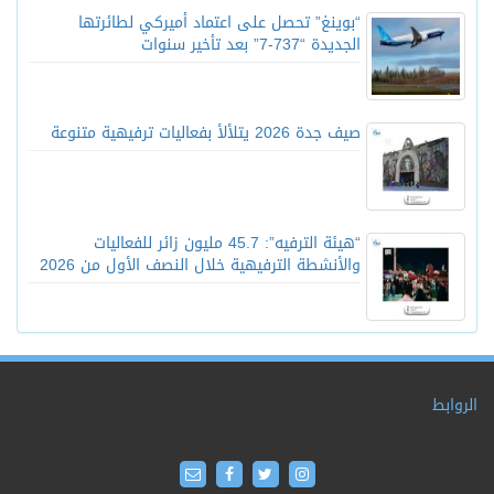
“بوينغ” تحصل على اعتماد أميركي لطائرتها
الجديدة “737-7” بعد تأخير سنوات
صيف جدة 2026 يتلألأ بفعاليات ترفيهية متنوعة
“هيئة الترفيه”: 45.7 مليون زائر للفعاليات
والأنشطة الترفيهية خلال النصف الأول من 2026
الروابط