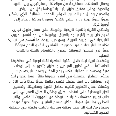
وجمال المشهد، مستفيدةً من موقعها الإستراتيجي بين النفود
والحَجرة، وعلى مفترق طرق رئيسية تربطها بكلٍ من الرياض
والقصيم وحائل عبر الطريق الدولي للحدود الشمالية، الذي يشكّل
محورًا حيويًا يربط دول الخليج بالأردن وسوريا وتركيا وصولًا إلى
أوروبا غربًا.
وتحظى القرية بأهمية تاريخية لوقوعها على مسار طريق تجاري
قديم كان يربط إقليم نجد بالعراق، وبقربها من أحد أشهر الدروب
التاريخية في الجزيرة العربية، وهو درب زبيدة، ما أسهم في ترسيخ
مكانتها التاريخية وتعزيز حضورها الثقافي، لتغدو اليوم نموذجًا
مميزًا في تحسين المشهد البصري والاهتمام بالبيئة والهوية
المحلية.
وشهدت قرية لينة خلال الفترة الماضية نقلة نوعية في مظهرها
العام، تمثّلت في تطوير الميادين والطرق وتحويلها إلى لوحات
فنية ومجسّمات جمالية تعكس روح المكان وعمق تاريخه، حيث
تتجلّى المناظر الطبيعية في أبهى صورها نهارًا، فيما تتحول ليلًا
إلى مشاهد بانورامية مضيئة تضفي طابعًا بصريًا جذابًا يأسر الزوّار.
وشملت أعمال التطوير تنظيم مداخل القرية ومخارجها، وتحسين
الجزر الوسطية على امتداد الطرق وداخل النطاق العمراني، إلى
جانب توزيع مجسّمات فنية مستوحاة من الموروث الثقافي والتراث
المحلي، بما يعزّز هوية المكان ويمنح العابرين تجربة بصرية فريدة،
ويجعل من لينة التاريخية وجهة سياحية وتراثية واعدة في منطقة
الحدود الشمالية.