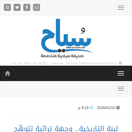
8 August 2026 Y |
Saturday , 24 Safar 1448 H as
يناير 10, 2026 , 21:19 م
2026/01/10
9:19 م
لينة التاريخية.. وجهة تراثية تتوهّج