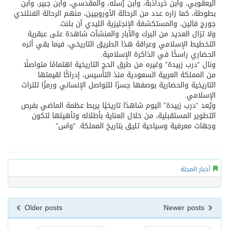
اليعقوبي، وابن خرداذبة، وابن رُسته، والمقدسي، وابن جبير، وابن
بطوطة، كما زاره عدد من الرحالة الأوروبيين، منهم الرحالة الفنلندي
جورج فالين، والمستكشفة الإنجليزية الليدي آن بلنت.
ولا تزال العديد من البرك والآبار والمنشآت شاهدة على عبقرية
التخطيط الإسلامي وعراقة هذا الطريق التاريخي، فيما بقي أثره
الحضاري راسخًا في الذاكرة الإسلامية.
ونال “درب زبيدة” وغيره من طرق الحج التاريخية اهتمامًا متواصلًا
من المملكة العربية السعودية منذ التأسيس، إدراكًا لقيمتها
التاريخية والحضارية بوصفها جسرًا للتواصل الإنساني ورمزًا للتراث
الإسلامي.
ويُعد “درب زبيدة” اليوم شاهدًا تاريخيًا يربط عظمة الماضي بفرص
التطوير المستقبلية، من خلال العناية بأطلاله وتأهيلها لتكون
وجهات معرفية وسياحية تليق بتاريخ المملكة. “واس”
أخبار المجلة
Older posts
Newer posts