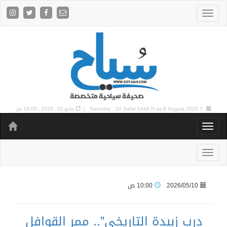
8 August 2026 Y |
Saturday , 24 Safar 1448 H as
مايو 10, 2026 , 10:00 ص
2026/05/10
10:00 ص
درب زبيدة التاريخي”.. ممر القوافل