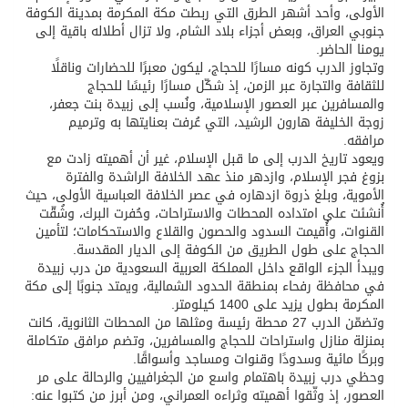
الأولى، وأحد أشهر الطرق التي ربطت مكة المكرمة بمدينة الكوفة
جنوبي العراق، وبعض أجزاء بلاد الشام، ولا تزال أطلاله باقية إلى
يومنا الحاضر.
وتجاوز الدرب كونه مسارًا للحجاج، ليكون معبرًا للحضارات وناقلًا
للثقافة والتجارة عبر الزمن، إذ شكّل مسارًا رئيسًا للحجاج
والمسافرين عبر العصور الإسلامية، ونُسب إلى زبيدة بنت جعفر،
زوجة الخليفة هارون الرشيد، التي عُرفت بعنايتها به وترميم
مرافقه.
ويعود تاريخ الدرب إلى ما قبل الإسلام، غير أن أهميته زادت مع
بزوغ فجر الإسلام، وازدهر منذ عهد الخلافة الراشدة والفترة
الأموية، وبلغ ذروة ازدهاره في عصر الخلافة العباسية الأولى، حيث
أُنشئت على امتداده المحطات والاستراحات، وحُفرت البرك، وشُقّت
القنوات، وأُقيمت السدود والحصون والقلاع والاستحكامات؛ لتأمين
الحجاج على طول الطريق من الكوفة إلى الديار المقدسة.
ويبدأ الجزء الواقع داخل المملكة العربية السعودية من درب زبيدة
في محافظة رفحاء بمنطقة الحدود الشمالية، ويمتد جنوبًا إلى مكة
المكرمة بطول يزيد على 1400 كيلومتر.
وتضمّن الدرب 27 محطة رئيسة ومثلها من المحطات الثانوية، كانت
بمنزلة منازل واستراحات للحجاج والمسافرين، وتضم مرافق متكاملة
وبركًا مائية وسدودًا وقنوات ومساجد وأسواقًا.
وحظي درب زبيدة باهتمام واسع من الجغرافيين والرحالة على مر
العصور، إذ وثّقوا أهميته وثراءه العمراني، ومن أبرز من كتبوا عنه: