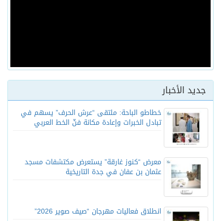
جديد الأخبار
خطاطو الباحة: ملتقى “عرش الحرف” يسهم في
تبادل الخبرات وإعادة مكانة فنّ الخط العربي
معرض “كنوز غارقة” يستعرض مكتشفات مسجد
عثمان بن عفان في جدة التاريخية
انطلاق فعاليات مهرجان “صيف صوير 2026”