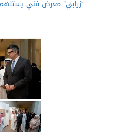
“زرابي” معرض فني يستلهم ر