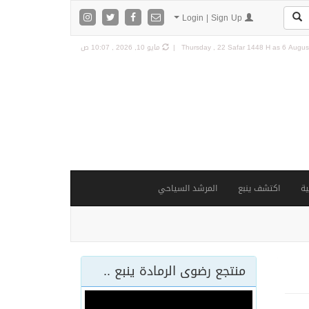
Login | Sign Up
6 August
Thursday , 22 Safar 1448 H as
مايو 10, 2026 , 10:07 ص
ة
اكتشف ينبع
المرشد السياحي
منتجع رضوى الرمادة ينبع ..