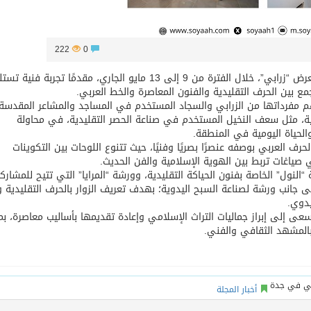
222
0
يستضيف متحف دار الفنون الإسلامية في جدة بارك معرض “زرابي”، خلال الفترة من 9 إلى 13 مايو الجاري، مقدمًا تجربة 
مع بين الحرف التقليدية والفنون المعاصرة والخط العربي.
 مفرداتها من الزرابي والسجاد المستخدم في المساجد والمشاعر المقدسة،
عية، مثل سعف النخيل المستخدم في صناعة الحصر التقليدية، في محاولة
والحياة اليومية في المنطقة.
 العربي بوصفه عنصرًا بصريًا وفنيًا، حيث تتنوع اللوحات بين التكوينات
صياغات تربط بين الهوية الإسلامية والفن الحديث.
ول” الخاصة بفنون الحياكة التقليدية، وورشة “المرايا” التي تتيح للمشارك
ى جانب ورشة لصناعة السبح اليدوية؛ بهدف تعريف الزوار بالحرف التقليدية و
يدوي.
عى إلى إبراز جماليات التراث الإسلامي وإعادة تقديمها بأساليب معاصرة، بما
بالمشهد الثقافي والفني.
أخبار المجلة