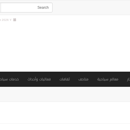
 2026 Y |
ار
معالم سياحية
متاحف
ثقافات
فعاليات وأحداث
خدمات سياحي