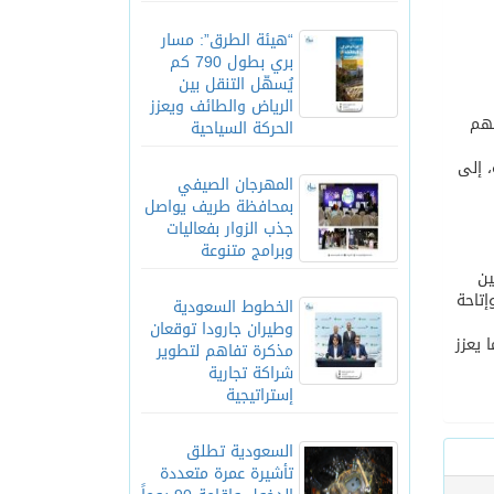
“هيئة الطرق”: مسار
بري بطول 790 كم
يُسهّل التنقل بين
الرياض والطائف ويعزز
فنية تستلهم
الحركة السياحية
 إلى
المهرجان الصيفي
بمحافظة طريف يواصل
جذب الزوار بفعاليات
وبرامج متنوعة
ين
إتاحة
الخطوط السعودية
وطيران جارودا توقعان
 يعزز
مذكرة تفاهم لتطوير
شراكة تجارية
إستراتيجية
السعودية تطلق
تأشيرة عمرة متعددة