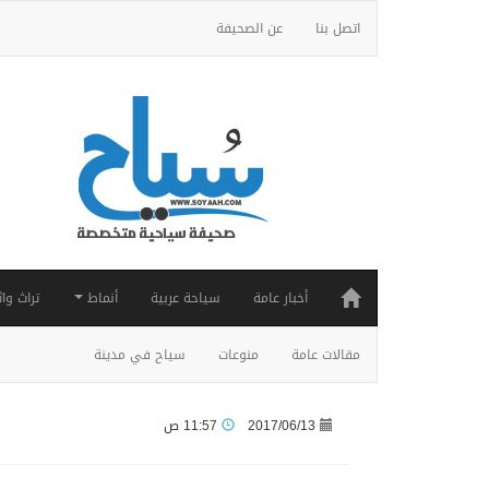
اتصل بنا
عن الصحيفة
أخبار عامة
سياحة عربية
أنماط
تراث واث
مقالات عامة
منوعات
سياح في مدينة
2017/06/13
11:57 ص