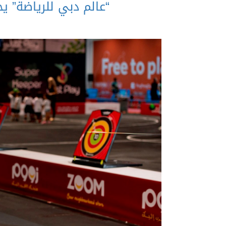
“عالم دبي للرياضة” يجذب نحو 30 الف مشا