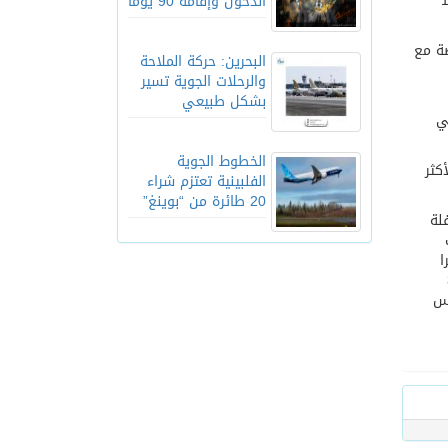
50 ملعبا بما في ذلك منطقة لتنس الطاولة تضم نحو 12
الدخول وإقامة 90 يوماً
ة مع
البحرين: حركة الملاحة
والرحلات الجوية تسير
بشكل طبيعي
5, متر مربع وهي
الخطوط الجوية
أكثر
الفلبينية تعتزم شراء
20 طائرة من “بوينغ”
فلة
و4 ملاعب
مصغرا
 360
نس