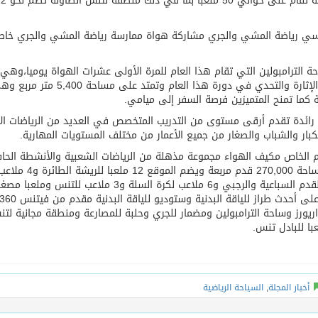
التي يضمها الحدث والتي يصل عددها إلى نحو 20 لعبة تقام على حوالي 
ارسي رياضة المشي والجري مشاركة هواة ممارسة رياضة المشي والجري خاص
حة الترامبولين التي تقام هذا العام للمرة الأولى عشرات الهواة يوميا،وهي
إحدى أبرز المناطق الحيوية والمثيرة المفعمة بالحركة والإثارة والتحدي في دورة هذا العام وتمتد على مساحة 400
ة كما تمنح المتميزين فرصة السفر إلى ميامي.
 أكثر من 10 أكاديميات رياضية رائدة تقدم أرقى مستوى من التدريب المتخصص في العديد من الرياضات ال
كبار والشباب والصغار من جميع الأعمار من مختلف المستويات المهارية.
 في موقعه ذو التصميم الخاص مكيف الهواء مجموعة مذهلة من الرياضات الشعبية والأنشطة الحا
بالإثارة لكل من المقيمين والزوار، ويمتد الحدث على مساحة 270,000 قدم مربعة ويضم الموقع 12 ملعبا للريشة الطائرة 
قياسية لكرة القدم الخماسية و4 ملاعب قياسية لكرة القدم السباعية والرجبي و6 ملاعب لكرة السلة و3 ملاعب للتنس وملعبا 
للكريكت وملعب بالحجم القانوني للكرة الطائرة وصالة على أحدث طراز للياقة البدنية وستوديو للياقة البدنية مقدم من فيتنس
 واريورز وساحة الترامبولين ومضمار للجري وحلبة للمصارعة ومنطقة مجانية لت
با للبادل تنس.
أخبار المجلة
,
السياحة الرياضية