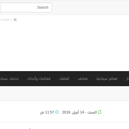
t 2026 Y |
ار
معالم سياحية
متاحف
ثقافات
فعاليات وأحداث
خدمات سياحي
السبت - 14 أبريل, 2018
11:57 ص