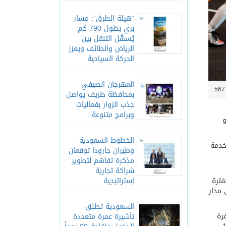
“هيئة الطرق”: مسار
بري بطول 790 كم
يُسهّل التنقل بين
الرياض والطائف ويعزز
الحركة السياحية
المهرجان الصيفي
5
بمحافظة طريف يواصل
جذب الزوار بفعاليات
وبرامج متنوعة
نيو
الخطوط السعودية
ة لخدمة
وطيران جارودا توقعان
مذكرة تفاهم لتطوير
شراكة تجارية
إستراتيجية
فترة
 مدار
السعودية تطلق
رة
تأشيرة عمرة متعددة