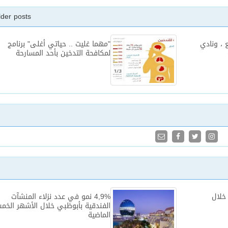
lder posts
 ، ونادي
"مهما غليت .. حياتي أغلى" برنامج
لمكافحة التدخين بأحد المسارحة
 خلال
4,9% نمو في عدد نزلاء المنشآت
الفندقية بأبوظبي خلال الأشهر الخم
الماضية