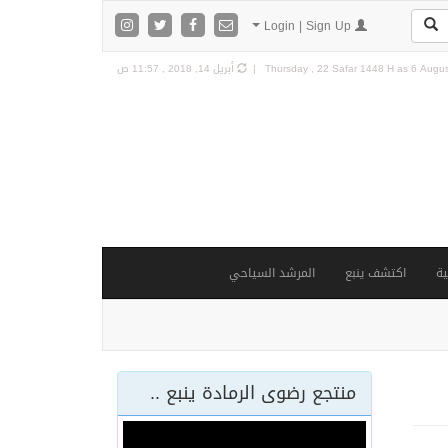
Login | Sign Up
6 Augus
Thursday , 22 Safar 1448 H as
أبريل 14, 2018 , 11:57 ص
ة
اكتشف ينبع
المرشد السياحي
منتجع رضوى الرمادة ينبع ..