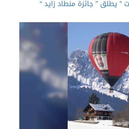
ت ” يطلق ” جائزة منطاد زايد “