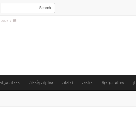
 2026 Y |
ار
معالم سياحية
متاحف
ثقافات
فعاليات وأحداث
خدمات سياحي