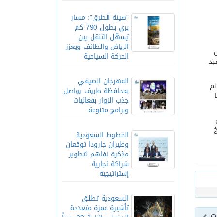
“هيئة الطرق”: مسار
بري بطول 790 كم
يُسهّل التنقل بين
الرياض والطائف ويعزز
ض
الحركة السياحية
د “.. بحسب عبد
المهرجان الصيفي
لم
بمحافظة طريف يواصل
جذب الزوار بفعاليات
وبرامج متنوعة
ل
خ
الخطوط السعودية
وطيران جارودا توقعان
مذكرة تفاهم لتطوير
شراكة تجارية
إستراتيجية
السعودية تطلق
تأشيرة عمرة متعددة
O