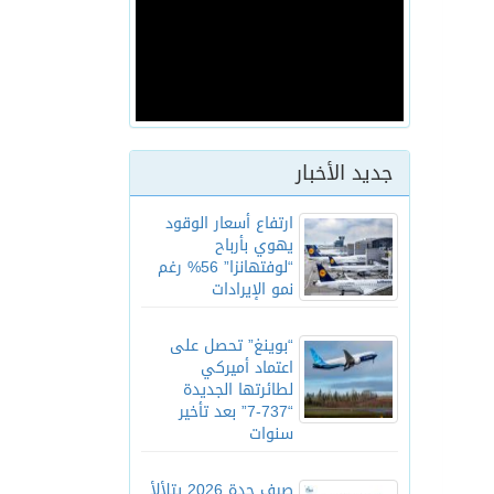
جديد الأخبار
ارتفاع أسعار الوقود
يهوي بأرباح
“لوفتهانزا” 56% رغم
نمو الإيرادات
“بوينغ” تحصل على
اعتماد أميركي
لطائرتها الجديدة
“737-7” بعد تأخير
سنوات
صيف جدة 2026 يتلألأ