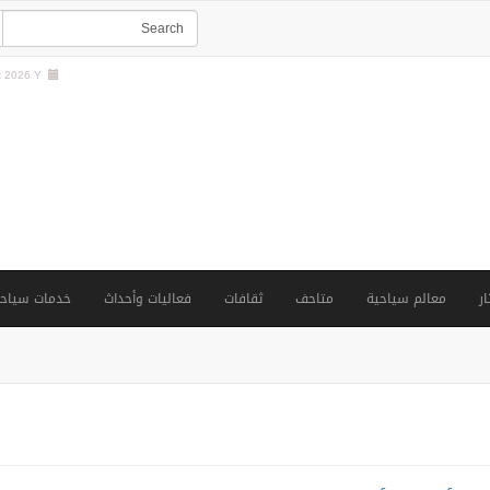
 2026 Y |
ار
معالم سياحية
متاحف
ثقافات
فعاليات وأحداث
خدمات سياحي