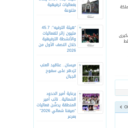
بفعاليات ترفيهية
ملكة
متنوعة
“هيئة الترفيه”: 45.7
مليون زائر للفعاليات
كبرى
والأنشطة الترفيهية
طط
خلال النصف الأول من
2026
ميسان.. عناقيد العنب
تزدهر على سفوح
الجبال
برعاية أمير الحدود
الشمالية.. نائب أمير
المنطقة يدشّن فعاليات
O
“صيفنا شمالي 2026”
بعرعر