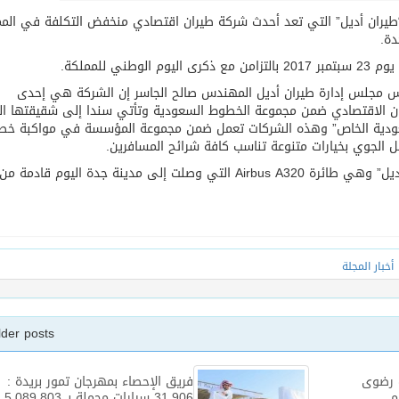
“طيران أديل” التي تعد أحدث شركة طيران اقتصادي منخفض التكلفة في الم
دة.
 للمملكة.
ئيس مجلس إدارة طيران أديل المهندس صالح الجاسر إن الشركة هي إحدى
طيران الاقتصادي ضمن مجموعة الخطوط السعودية وتأتي سندا إلى شقيقتها ال
سعودية الخاص” وهذه الشركات تعمل ضمن مجموعة المؤسسة في مواكبة خ
قل الجوي بخيارات متنوعة تناسب كافة شرائح المسافرين.
وقال إنه جاءت في مركز الصدارة أول طائرة لـ”طيران أديل” وهي طائرة Airbus A320 التي وصلت إلى مدينة جدة اليوم قادمة من
أخبار المجلة
lder posts
ت رضوى
فريق الإحصاء بمهرجان تمور بريدة :
م
31,906 سيارات محملة بـ 5,089,803