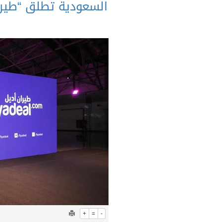
السعودية تطلق “طيرا
+
=
-