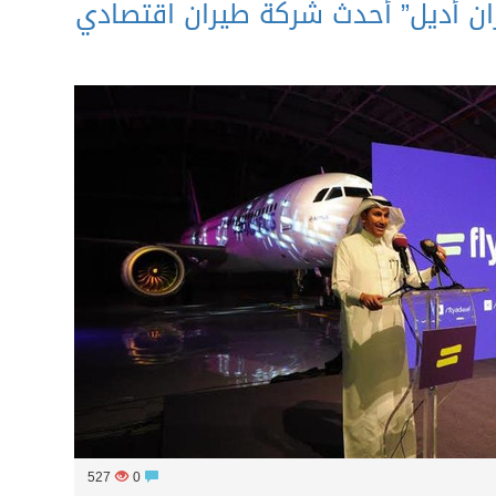
ن أديل” أحدث شركة طيران اقتصادي
527
0