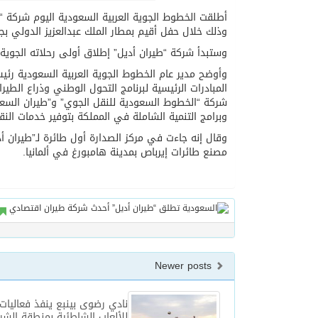
أطلقت الخطوط الجوية العربية السعودية اليوم شركة 
وذلك خلال حفل أقيم بمطار الملك عبدالعزيز الدولي بج
وستبدأ شركة “طيران أديل” إطلاق أولى رحلاته الجوية يوم 23 سبتمبر 2017 بالتزامن مع ذكرى اليوم الوطني
وأوضح مدير عام الخطوط الجوية العربية السعودية ر
المبادرات الرئيسية لبرنامج التحول الوطني وذراع ال
شركة “الخطوط السعودية للنقل الجوي” و”طيران ال
وبرامج التنمية الشاملة في المملكة بتوفير خدمات الن
مصنع طائرات إيرباص بمدينة هامبورغ في ألمانيا.
Newer posts
نادي رضوى بينبع ينفذ فعاليا
للألعاب الشاطئية بمنطقة الشر