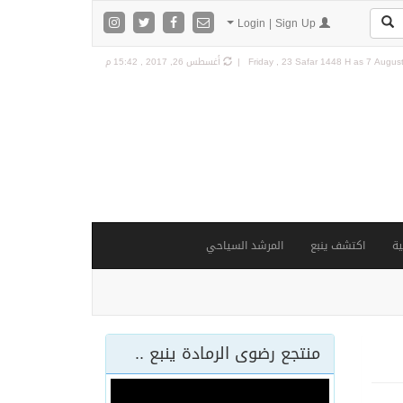
Login | Sign Up
7 August
Friday , 23 Safar 1448 H as
أغسطس 26, 2017 , 15:42 م
ة
اكتشف ينبع
المرشد السياحي
منتجع رضوى الرمادة ينبع ..