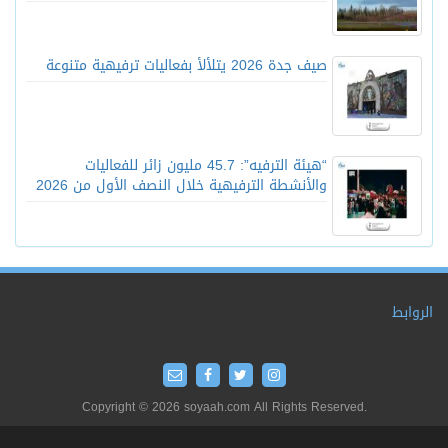
صيف جدة 2026 يتلألأ بفعاليات ترفيهية متنوعة
“هيئة الترفيه”: 45.7 مليون زائر للفعاليات
والأنشطة الترفيهية خلال النصف الأول من 2026
الروابط
Copyright © 2026 soyaah.com All Rights Reserved.