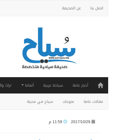
اتصل بنا
عن الصحيفة
أخبار عامة
سياحة عربية
أنماط
تراث واث
مقالات عامة
منوعات
سياح في مدينة
2017/10/29
11:59 م