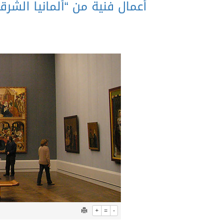
+
=
-