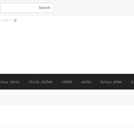
 2026 Y |
ار
معالم سياحية
متاحف
ثقافات
فعاليات وأحداث
خدمات سياحي