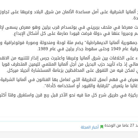
نية أنتجت خلال 40 عاما هي تاريخ ألمانيا الشرقية على أمل مساعدة الألمان من شرق البلاد وغربها على تجاوز
 السبت معرضا في متحف بربريني في بوتسدام قرب برلين وهو معرض يسعى لإلق
هم وعبروا عنها في دولة فرضت قيودا صارمة على كل أشكال الإبداع.
جمهورية ألمانيا الديمقراطية“ يضم مئة لوحة ومنحوتة وصورة فوتوغرافية و
في 24 سبتمبر أيلول الضوء على الخلافات بين شرق ألمانيا وغربها واعتبرت جرس إنذار للتنبيه من الا
لي إذ جاء تأييد حزب البديل من أجل ألمانيا المنتمي لليمين المتطرف قويا
مكن فيه من التفوق على المحافظين بزعامة المستشارة أنجيلا ميركل.
معرض في فهم أعمق للطريقة التي تعامل بها الفنانون في ألمانيا الشرقية
لبا ما يتعرض ”للرقابة والقيود أو استخدامه كأداة“.
زة في طريق شرع كل منا فيه نحو الآخر قبل ربع قرن واستغرق وقتا أكثر 
أخبار المجلة