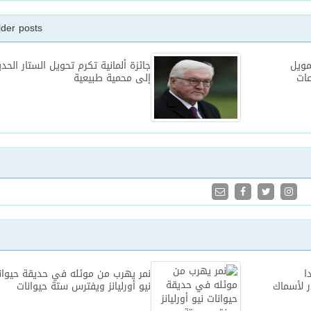
lder posts
مويل
جائزة ألمانية تكرم تحويل الستار الحد
عات
إلى محمية طبيعية
ا
نمر يهرب من موئله في حديقة حيوان
ر لأسماك
نيو أورليانز ويفترس ستة حيوانات