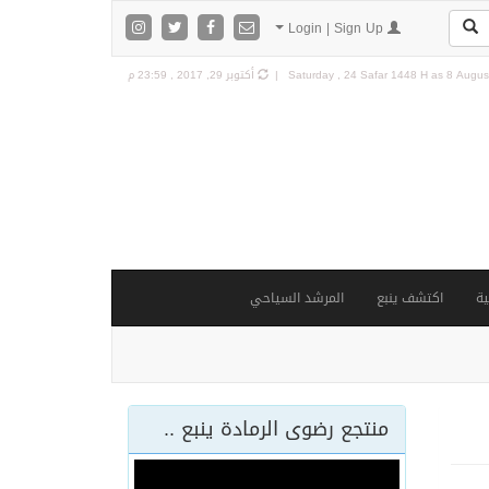
Login | Sign Up
8 August
Saturday , 24 Safar 1448 H as
أكتوبر 29, 2017 , 23:59 م
ة
اكتشف ينبع
المرشد السياحي
منتجع رضوى الرمادة ينبع ..