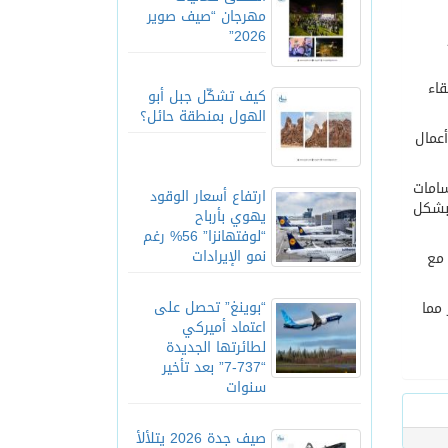
مهرجان “صيف صوير
2026”
اء
كيف تشكّل جبل أبو
الهول بمنطقة حائل؟
أعمال
نقسامات
ارتفاع أسعار الوقود
 بشكل
يهوي بأرباح
“لوفتهانزا” 56% رغم
نمو الإيرادات
 مع
“بوينغ” تحصل على
مما
اعتماد أميركي
لطائرتها الجديدة
“737-7” بعد تأخير
سنوات
صيف جدة 2026 يتلألأ