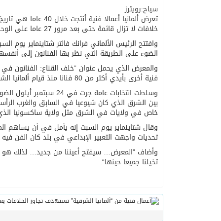
سياح:رويترز
تعرض ألمانيا أعمالا ف
خلافات لا تزال قائمة حتى بعد مرور 27 عاما على الوحدة.
وافتتح الرئيس الألماني فرانك فالتر شتاينماير يوم
الضوء على الطريقة التي نظر بها الفنانون إلى أنفس
والمعرض الذي يحمل عنوان ”خلف القناع: الفنانون في 
فنية أخرى بأيدي أكثر من 80 فنانا منذ قيام ألمانيا الشرقية عام 1949 وحتى سقوط جدار برلين في عام 1989.
وسلطت انتخابات عامة جرت 
بين الشرق الذي كان شيوعيا في السابق والغرب الرأسما
خاص في ولايات في الشرق مثل ولاية ساكسونيا الذي ت
وقال شتاينماير يوم السبت إنه يأمل في أن يساهم ال
تحديات واجهت التعبير الإبداعي في بلد كان الفن فيه غا
وأضاف ”المعرض… سيفتح أعيننا من جديد… لذلك هو ركي
تخيلنا جميعا حينها“.