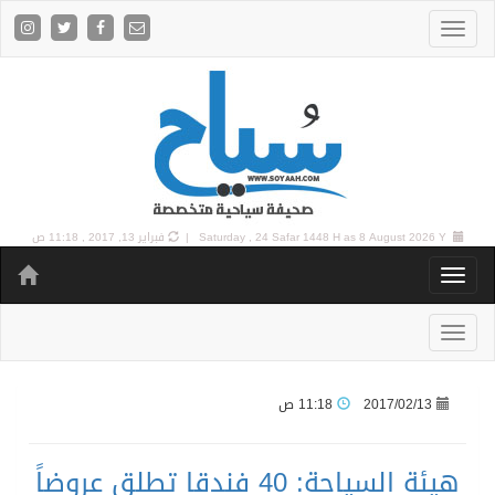
8 August 2026 Y |
Saturday , 24 Safar 1448 H as
فبراير 13, 2017 , 11:18 ص
2017/02/13
11:18 ص
هيئة السياحة: 40 فندقا تطلق عروضاً