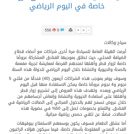
خاصة في اليوم الرياضي
556
0
+
=
-
سياح:وكالات
أبرمت الهيئة العامة للسياحة مرة أخرى شراكات مع أعضاء قطاع
الضيافة المحلي، حيث تطلق بموجبها الفنادق المشاركة عروضًا
خاصة لزوار قطر وأهلها تمنحهم الفرصة لمعايشة تجربة مفعمة
بالصحة والحيوية والنشاط خلال اليوم الرياضي للدولة هذه السنة.
وسوف يوفر بموجب هذه الشراكات أربعون (40) فندقًا من فئتي 5
نجوم و4 نجوم عروضًا خاصة يمكن الاستفادة منها قبل اليوم
الرياضي وبعده. وتهدف هذه العروض إلى تشجيع زوار قطر
وأهلها على استعادة الحيوية والنشاط وإنعاش أجسامهم من
خلال عروض تسمح لهم بالدخول المجاني إلى الصالات الرياضية في
الفنادق، والتمتع بخصومات تصل إلى 50% في عضوية هذه
الصالات، فضلًا عن تلقي حصص رياضية مجانية.
أما عشاق الطعام فسوف يكون بوسعهم الاستمتاع ببوفيهات
الغداء الصحي المفتوحة بأسعار خاصة، فيما سيكون هؤلاء الراغبون