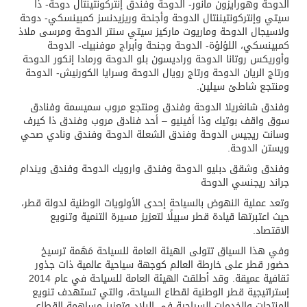
الدوحة وهورايزون مانور- الدوحة وفندق إنتركونتينتال دوحة- ذا
سيتي وإنتركونتيننتال الدوحة وأجنحة وريزيدنسز كمبينسكي- دوحة
ولاسيجال الدوحة وماريوت ماركيز سيتي سنتر الدوحة ومرسى ملاذ
كمبينسكي، اللؤلؤة- الدوحة وجنحة وأبراج موفنبيك- الدوحة
وأوريكس روتانا الدوحة وراديسون بلو الدوحة ورمادا إنكور الدوحة
ورتاج الريان الدوحة ورتاج رويال الدوحة وسرايا الكورنيش- الدوحة
ومنتجع شاطئ سيلين.
وفندق شانغريلا الدوحة وفندق ومنتجع مروب سميسمة وفنادق
سوق واقف بوتيك وذا أفينيو – أحد فنادق مروب وفندق ذا كيرف
وسانت ريجيس الدوحة وفندق الشعلة الدوحة وفندق ونادي صحي
ويستن الدوحة.
وفندق وشقق دبليو الدوحة وفندق وارويك الدوحة وفندق ويندام
جراند ريجنسي الدوحة
وتعد عملية النهوض بالسياحة إحدى الأولويات الوطنية لدولة قطر،
حيث اعتبرتها قيادة قطر سبيلًا لتعزيز مسيرة التنمية وتنويع
الاقتصاد.
وفي هذا السياق تتولى الهيئة العامة للسياحة مَهَمة ترسيخ
حضور قطر على خارطة العالم كوجهة سياحية عالمية ذات جذور
ثقافية عميقة. وقد أطلقت الهيئة العامة للسياحة في عام 2014
إستراتيجية قطر الوطنية لقطاع السياحة، والتي تستهدف تنويع
المنتجات والخدمات السياحية في البلاد وتعزيز مساهمة القطاع