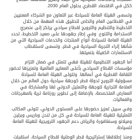
ككل في الاقتصاد القطري بحلول العام 2030.
وتسعى الهيئة العامة للسياحة عبر التعاون مع الشركاء المعنيين
في القطاعين العام والخاص لتحقيق هذه المهمة من خلال
التخطيط والتنظيم والترويج لقطاع سياحي يرتكز إلى عنصريّ
الاستدامة والتنوع. وفي إطار جهودها على صعيد التخطيط، تحدد
الهيئة العامة للسياحة أنواع المنتجات والخدمات السياحية التي من
شأنها إثراء التجربة السياحية في قطر، وتسعى لاستقطاب
الاستثمارات الكفيلة بتنميتها.
أما الجهود التنظيمية للهيئة فهي تتمثل في ضمان التزام
مؤسسات القطاع السياحي بأعلى المعايير العالمية وتعزيزها لحضور
الثقافة القطرية في أعمالها. وتتولى الهيئة العامة للسياحة
مسؤولية الترويج لدولة قطر كوجهة سياحية حول العالم من خلال
العلامة التجارية للوجهة والتمثيل الدولي لها والمشاركة في
المعارض المتخصصة، بالإضافة إلى تطوير روزنامة ثرية بالمهرجانات
والفعاليات.
وفي سبيل تعزيز حضورها على المستوى الدولي، تتولى المكاتب
التمثيلية للهيئة العامة للسياحة في كل من لندن وباريس وبرلين
وميلانو وسنغافورة والرياض دعم الجهود الترويجية للهيئة العامة
للسياحة.
ومنذ إطلاقها إستراتيجية قطر الوطنية لقطاع السياحة، استقبلت