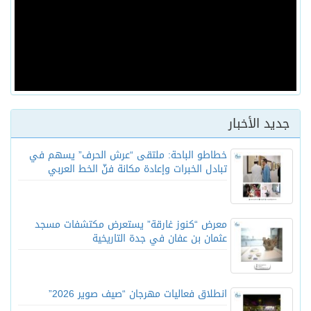
جديد الأخبار
خطاطو الباحة: ملتقى “عرش الحرف” يسهم في
تبادل الخبرات وإعادة مكانة فنّ الخط العربي
معرض “كنوز غارقة” يستعرض مكتشفات مسجد
عثمان بن عفان في جدة التاريخية
انطلاق فعاليات مهرجان “صيف صوير 2026”