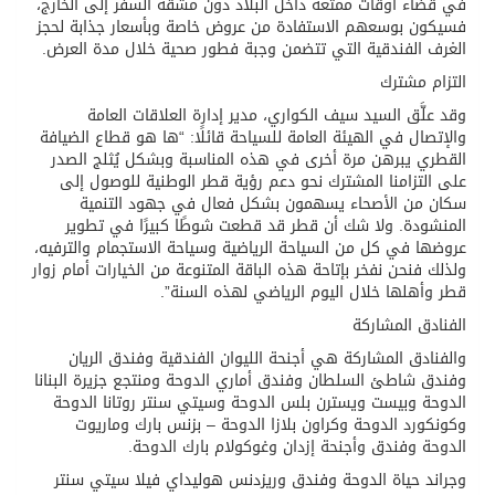
في قضاء أوقات ممتعة داخل البلاد دون مشقة السفر إلى الخارج،
فسيكون بوسعهم الاستفادة من عروض خاصة وبأسعار جذابة لحجز
الغرف الفندقية التي تتضمن وجبة فطور صحية خلال مدة العرض.
التزام مشترك
وقد علَّق السيد سيف الكواري، مدير إدارة العلاقات العامة
والإتصال في الهيئة العامة للسياحة قائلًا: “ها هو قطاع الضيافة
القطري يبرهن مرة أخرى في هذه المناسبة وبشكل يُثلج الصدر
على التزامنا المشترك نحو دعم رؤية قطر الوطنية للوصول إلى
سكان من الأصحاء يسهمون بشكل فعال في جهود التنمية
المنشودة. ولا شك أن قطر قد قطعت شوطًا كبيرًا في تطوير
عروضها في كل من السياحة الرياضية وسياحة الاستجمام والترفيه،
ولذلك فنحن نفخر بإتاحة هذه الباقة المتنوعة من الخيارات أمام زوار
قطر وأهلها خلال اليوم الرياضي لهذه السنة”.
الفنادق المشاركة
والفنادق المشاركة هي أجنحة الليوان الفندقية وفندق الريان
وفندق شاطئ السلطان وفندق أماري الدوحة ومنتجع جزيرة البنانا
الدوحة وبيست ويسترن بلس الدوحة وسيتي سنتر روتانا الدوحة
وكونكورد الدوحة وكراون بلازا الدوحة – بزنس بارك وماريوت
الدوحة وفندق وأجنحة إزدان وغوكولام بارك الدوحة.
وجراند حياة الدوحة وفندق وريزدنس هوليداي فيلا سيتي سنتر