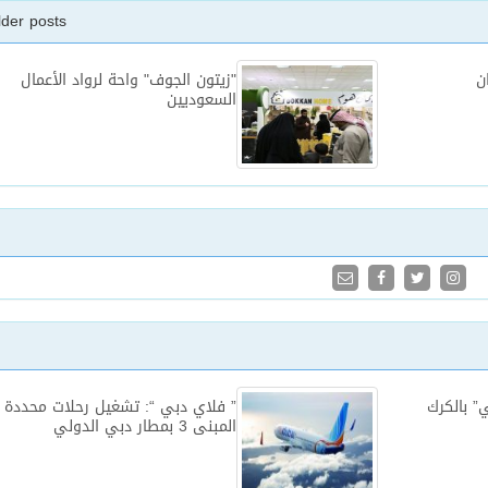
lder posts
ن
"زيتون الجوف" واحة لرواد الأعمال
السعوديين
” بالكرك
” فلاي دبي “: تشغيل رحلات محددة 
المبنى 3 بمطار دبي الدولي