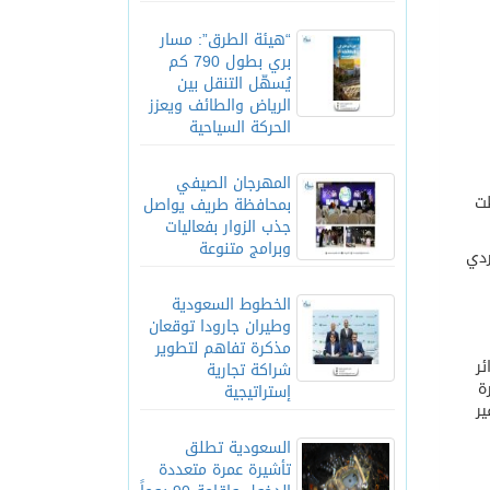
“هيئة الطرق”: مسار
بري بطول 790 كم
يُسهّل التنقل بين
الرياض والطائف ويعزز
الحركة السياحية
المهرجان الصيفي
طت
بمحافظة طريف يواصل
جذب الزوار بفعاليات
وبرامج متنوعة
ان على أساس فردي
الخطوط السعودية
وطيران جارودا توقعان
مذكرة تفاهم لتطوير
ر
شراكة تجارية
ة
إستراتيجية
ير
السعودية تطلق
تأشيرة عمرة متعددة