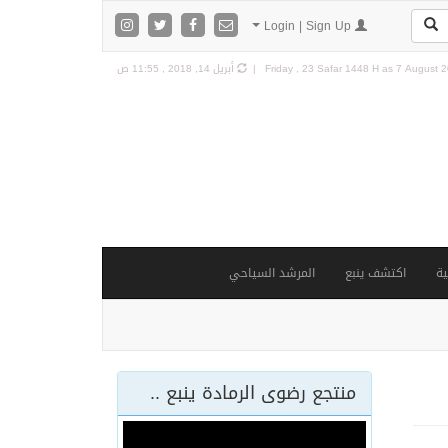
Login | Sign Up
7 August 20
Friday , 23 Safar 1448 H as
أبريل 14, 2018 , 11:55 ص
ة
اكتشف ينبع
المرشد السياحي
منتجع رضوى الرمادة ينبع ..