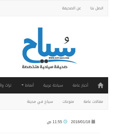
اتصل بنا
عن الصحيفة
أخبار عامة
سياحة عربية
أنماط
تراث واث
مقالات عامة
منوعات
سياح في مدينة
2018/01/18
11:55 ص