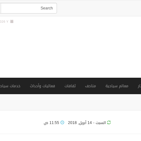
26 Y |
ار
معالم سياحية
متاحف
ثقافات
فعاليات وأحداث
خدمات سياحي
السبت - 14 أبريل, 2018
11:55 ص