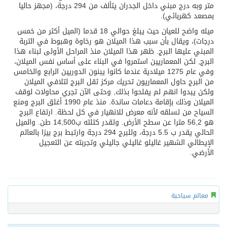
متر وبه درج مبني داخل الجدران يتألف من 294 درجة، (مجهز حاليا
بمصعد كهربائي).
ميله واضح للعيان حيث يبلغ حوالي 18 قدما (الميل أكثر من خمس
درجات)، ويقال بأن سبب هذا الميلان هو رخاوة وهبوط في التربة
المبني عليها البرج. ظهر هذا الميلان منذ المراحل الأولى لبناء هذا
البرج, لكن المعماريين استمروا في البناء على أساس نفس الميلان،
وفي عام 1275 ميلادية عندما كانوا يبنون الدوريين الرابع والخامس
من البرج حاول المعماريون تحريك مركز ثقل البرج لتلافي الميلان
ولكن يبدوا انهم لم يفلحوا بذلك, وحتى الآن تجري محاولات لوقف
الميلان وذلك بإقامة دعامات ساندة. منذ عام 1990 أغلق البرج ومنع
السياح من تسلقه لأنه معرض للانهيار في كل لحظة. ارتفاع البرج
هو 56,2 مترا عن سطح الأرض. وتقدر كتلته ب14,500 طن. والميل
الحالي يقدر ب 5.5 درجة، وللبرج 294 درجة وارتبط برج بيزا بالعالم
الإيطالي الشهير غاليلو غاليلي جاليلي وتجربته عن التعجيل
الأرضي.
معالم سياحية