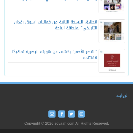
انطلاق النسخة الثانية من فعاليات “سوق رغدان
التاريخي” بمنطقة الباحة
“القصر الأحمر” يكشف عن هويته البصرية تمهيدًا
لافتتاحه
الروابط
Copyright © 2026 soyaah.com All Rights Reserved.