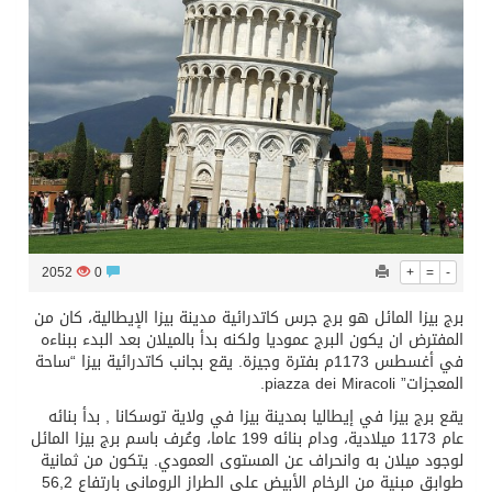
2052
0
+
=
-
برج بيزا المائل هو برج جرس كاتدرائية مدينة بيزا الإيطالية، كان من
المفترض ان يكون البرج عموديا ولكنه بدأ بالميلان بعد البدء ببناءه
في أغسطس 1173م بفترة وجيزة. يقع بجانب كاتدرائية بيزا “ساحة
المعجزات” piazza dei Miracoli.
يقع برج بيزا في إيطاليا بمدينة بيزا في ولاية توسكانا , بدأ بنائه
عام 1173 ميلادية، ودام بنائه 199 عاما، وعُرف باسم برج بيزا المائل
لوجود ميلان به وانحراف عن المستوى العمودي. يتكون من ثمانية
طوابق مبنية من الرخام الأبيض على الطراز الروماني بارتفاع 56,2