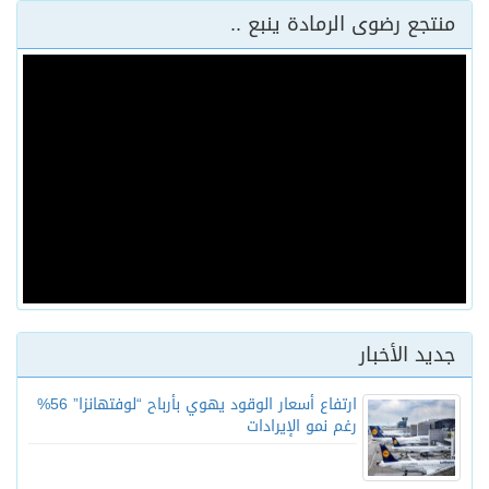
منتجع رضوى الرمادة ينبع ..
جديد الأخبار
ارتفاع أسعار الوقود يهوي بأرباح “لوفتهانزا” 56%
رغم نمو الإيرادات