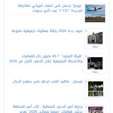
“بوينغ” تحصل على اعتماد أميركي لطائرتها
الجديدة “737-7” بعد تأخير سنوات
صيف جدة 2026 يتلألأ بفعاليات ترفيهية متنوعة
“هيئة الترفيه”: 45.7 مليون زائر للفعاليات
والأنشطة الترفيهية خلال النصف الأول من 2026
ميسان.. عناقيد العنب تزدهر على سفوح الجبال
برعاية أمير الحدود الشمالية.. نائب أمير المنطقة
يدشّن فعاليات “صيفنا شمالي 2026” بعرعر