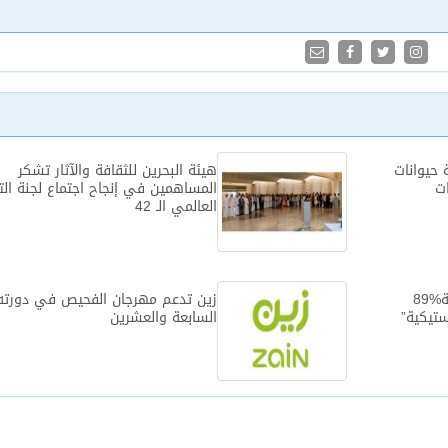
حيوانات
هيئة البحرين للثقافة والآثار تشكر
ات
المساهمين في إنجاح اجتماع لجنة الت
العالمي الـ 42‎
في استطلاع نفذته وزارة البيئة%89
زين تدعم مهرجان الفحيص في دورته
ستيكية”
السابعة والعشرين