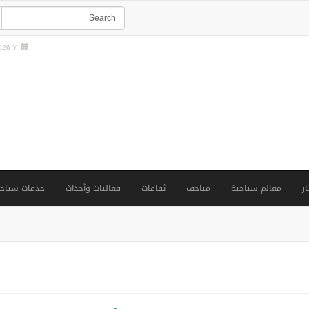
26 Y |
ار
معالم سياحية
متاحف
ثقافات
فعاليات وأحداث
خدمات سياحي