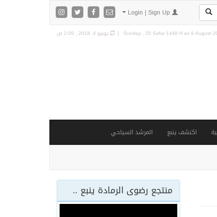
Login | Sign Up
9 August 20
Sunday , 25 Safar 1448 H as
يونيو 4, 2018 , 2:00 ص
ة
اكتشف ينبع
المرشد السياحي
منتجع رضوى الرمادة ينبع ..