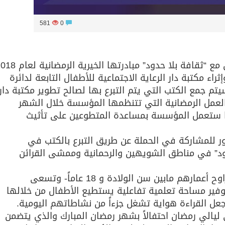
581
0
تنظم مؤسسة الشارقة للفنون بالتعاون مع “ثقافة بلا حدود” مبادرتها الخيرية
اء مكتبة دار الرعاية الاجتماعية للأطفال التابعة لدائرة
تم جمع الكتب التي يتم التبرع بها لصالح تطوير مكتبة دار
ش العمل الرمضانية التي تتنظمها المؤسسة خلال الشهر
ا ستعمل المؤسسة بمساعدة المتطوعين على تأثيث
 للمشاركة في الحملة عن طريق التبرع بالكتب في
دود” في مناطق الشويهين والرحمانية وممشى القرائن
وتضم دار الرعاية ما يقارب 40 طفلاً -تتراوح أعمارهم مابين سن الولادة و 18 عاماً- وتسعى
فير مساحة تعلمية تفاعلية يستطيع الأطفال من خلالها
ل القراءة هواية تشغل جزءاً من نشاطاتهم اليومية.
 ليالي رمضان احتفالاً بشهر رمضان المبارك والذي يتضمن