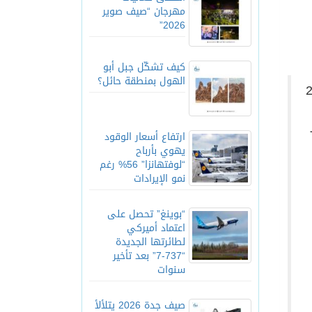
مهرجان “صيف صوير
2026”
كيف تشكّل جبل أبو
الهول بمنطقة حائل؟
 الرمضانية لعام 2018
ارتفاع أسعار الوقود
يهوي بأرباح
“لوفتهانزا” 56% رغم
نمو الإيرادات
“بوينغ” تحصل على
اعتماد أميركي
لطائرتها الجديدة
“737-7” بعد تأخير
سنوات
صيف جدة 2026 يتلألأ