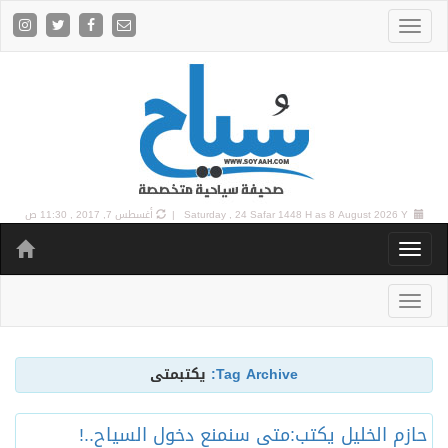
8 August 2026 Y |
Saturday , 24 Safar 1448 H as
أغسطس 7, 2017 , 11:30 ص
Tag Archive:
يكتبمتى
حازم الخليل يكتب:متى سنمنع دخول السياح..!