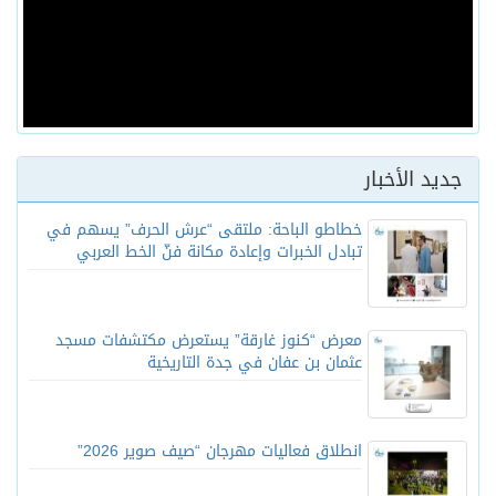
جديد الأخبار
خطاطو الباحة: ملتقى “عرش الحرف” يسهم في
تبادل الخبرات وإعادة مكانة فنّ الخط العربي
معرض “كنوز غارقة” يستعرض مكتشفات مسجد
عثمان بن عفان في جدة التاريخية
انطلاق فعاليات مهرجان “صيف صوير 2026”