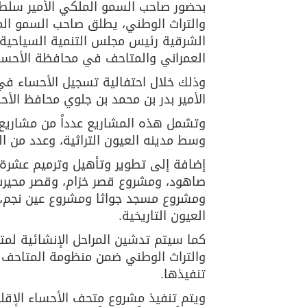
بحضور صاحب السمو الملكي الأمير سلطان
والتراث الوطني، يطلق صاحب السمو المل
الشرقية رئيس مجلس التنمية السياحية ب
العمراني والمتاحف في محافظة الأحسا
وذلك خلال احتفالية تسجيل الأحساء في 
الأمير بدر بن محمد بن جلوي محافظ ال
وتشمل هذه المشاريع عدداً من مشاريع ال
وسط مدينه العيون التراثية، وعدد من الم
إضافة إلى تطوير وتأهيل وترميم عشرة 
صاهود، ومشروع قصر خزام، وقصر محيرس،
ومشروع مسجد جواثا ومشروع عين نجم، و
العيون التاريخية.
كما سيتم تدشين المراحل الإنشائية لمت
والتراث الوطني ضمن منظومة المتاحف ا
تنفيذها.