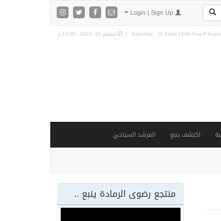
Login | Sign Up
8 Augus
Saturday , 24 Safar 1448 H as
سبتمبر 10, 2018 , 15:00 م
ة
اكتشف ينبع
المرشد السياحي
منتجع رضوى الرمادة ينبع ..