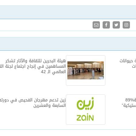
حيوانات
هيئة البحرين للثقافة والآثار تشكر
ات
المساهمين في إنجاح اجتماع لجنة الت
العالمي الـ 42‎
في استطلاع نفذته وزارة البيئة%89
زين تدعم مهرجان الفحيص في دورته
ستيكية”
السابعة والعشرين