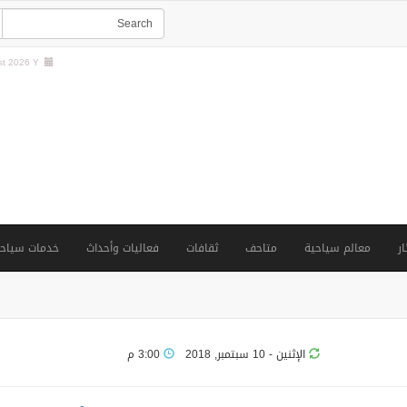
t 2026 Y |
ار
معالم سياحية
متاحف
ثقافات
فعاليات وأحداث
خدمات سياحي
الإثنين - 10 سبتمبر, 2018
3:00 م