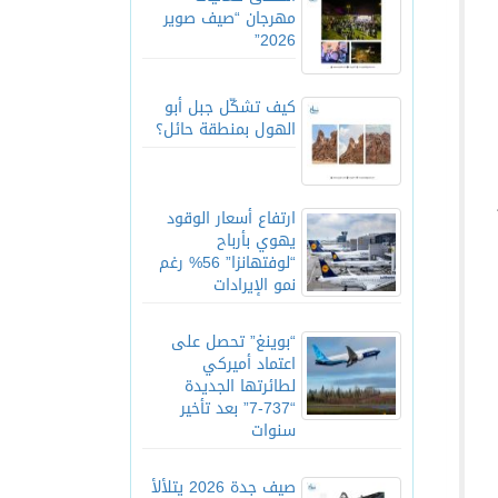
مهرجان “صيف صوير
2026”
كيف تشكّل جبل أبو
الهول بمنطقة حائل؟
ارتفاع أسعار الوقود
يهوي بأرباح
“لوفتهانزا” 56% رغم
نمو الإيرادات
“بوينغ” تحصل على
اعتماد أميركي
لطائرتها الجديدة
“737-7” بعد تأخير
سنوات
صيف جدة 2026 يتلألأ