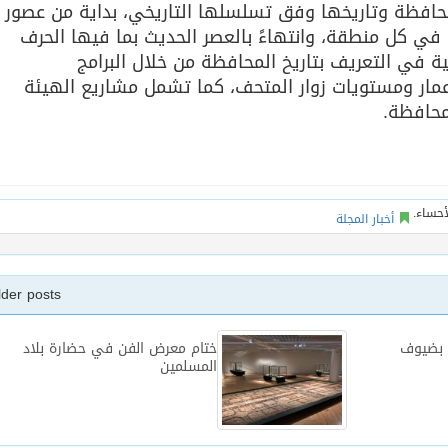
المحافظة وتاريخها وفق تسلسلها التاريخي، بداية من عصور
 في كل منطقة، وانتهاءً بالعصر الحديث بما فيها الحرف
ية في التعريف بتاريخ المحافظة من خلال البرامج
مار ومستويات زوار المتحف، كما تشمل مشاريع الهيئة
محافظة.
أخبار المجلة
lder posts
ترحب بضيوف
ختام معرض الفن في حضارة بلاد
المسلمين