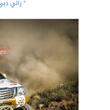
” رالي دبي