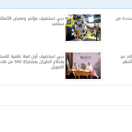
محددة من
سبتمبر
يون مسافر عبر
دبي تستضيف أول قمة عالمية للاستث
أشهر
بقطاع الطيران بمشاركة 500 من ق
التمويل