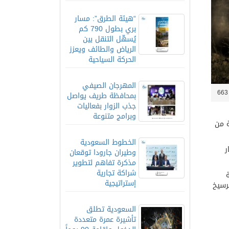
“هيئة الطرق”: مسار
بري بطول 790 كم
يُسهّل التنقل بين
الرياض والطائف ويعزز
الحركة السياحية
المهرجان الصيفي
6
بمحافظة طريف يواصل
جذب الزوار بفعاليات
وبرامج متنوعة
ة من
الخطوط السعودية
ر
وطيران جارودا توقعان
مذكرة تفاهم لتطوير
شراكة تجارية
إستراتيجية
رسيخ
السعودية تطلق
تأشيرة عمرة متعددة