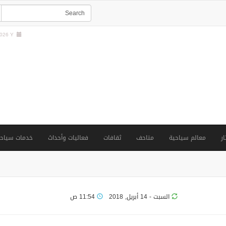
26 Y |
ار
معالم سياحية
متاحف
ثقافات
فعاليات وأحداث
خدمات سياحي
السبت - 14 أبريل, 2018
11:54 ص