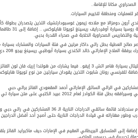
صحراوي مكانا للإقامة..
 للعمليات ومنطقة لتخييم السيارات.
ندي آرون دومزالا مع ملاحه زيمون غوسبودارتشيك اللذين يتصدران بطولة ك
العالم للراليات الصحراوية ” فيا ” بعد تفوقهما في جولة روسيا بسيارة أوفردرايف ري
صر صالح العطية بطل رالي داكار مرتين في فئة السيارات والمشارك بسيارة 
نوع تويوتا هايلوكس والشيخ خالد القاسمي الذي يش
ومن جمهورية التشيك .. يشارك السائق ميروسلاف زابليتال بسيارة هامر اتش 3 إيفو.. فيما يشارك من هولندا إريك فان لون الفائز
مركز الثاني في رالي أبوظبي الصحراوي عام 2015 إضافة للفرنسي رونان شابوت اللذين يقودان سيارتين من نوع تويوتا هايلو
 قائمة السائقين الإماراتيين والمقيمين الـ 14 المشاركين في الرالي السائق الإماراتي أحمد المقعودي الفائز برالي دبي
ويتصدر بطل رالي دكار الجديد لفئة الدراجات النارية سام سندرلاند قائمة سائقي الدراجات النارية الـ 36 المشاركين
رب وطور مهاراته في قيادة الدراجات النارية حتى أصبح أحد أفضل الدراجين
ضافة إلى المتسابق البريطاني المقيم في الإمارات ديف ماكبرايد الفائز بلق
جولة تجريبية في ديسمبر الماضي.