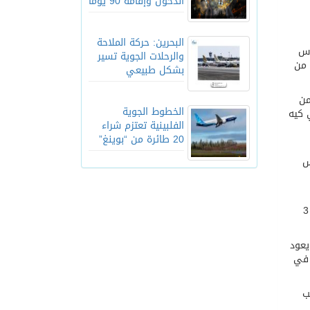
الدخول وإقامة 90 يوماً
البحرين: حركة الملاحة
أس
والرحلات الجوية تسير
سينغ تويوتا هايلوكس .. إضافة إلى 31 طاقما من
بشكل طبيعي
من
الخطوط الجوية
ارك برفقة الملاح الإماراتي خالد الكندي بسيارة أبوظبي ريسينغ بيجو 208 دي كيه
الفلبينية تعتزم شراء
20 طائرة من “بوينغ”
كس
الصحراوي الذي أقيم كجولة تجريبية في ديسمبر الماضي وسيرافقه بطل فئة الكوادز لعام 2012 عبيد الكتبي على متن سيارة تي 3
 في رالي دبي ويعود
 في
ب