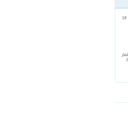
دبي تستضيف مؤتمر ومعرض الأتمتة 18
مار
ادة