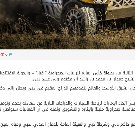
63
0
لثانية من بطولة كأس العالم للراليات الصحراوية ” فيا ” – والجولة الافتتاحي
مو الشيخ حمدان بن محمد بن راشد آل مكتوم ولي عهد دبي.
راجا من مختلف أنحاء الشرق الأوسط والعالم يتقدمهم الدراج المقيم في دبي وبطل رالي دكا
 اتحاد الإمارات لرياضة السيارات والدراجات النارية عن سعادته بحجم ونوعية
نافسة صحراوية مليئة بالإثارة والتشويق وثقته في أن الفعاليات ستواصل ت
 حاكم دبي وشرطة دبي والهيئة العامة للدفاع المدني بدبي ومياه العين