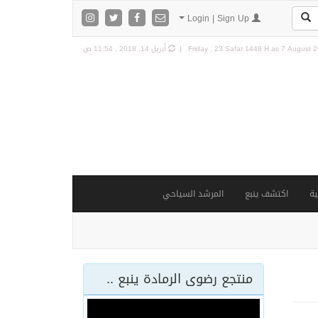
Login | Sign Up
7 August 20
Friday , 23 Safar 1448 H as
أبريل 14, 2018 , 11:54 ص
ة
اكتشف ينبع
المرشد السياحي
منتجع رضوى الرمادة ينبع ..