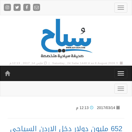
8 August 2026 Y |
Saturday , 24 Safar 1448 H as
مارس 14, 2017 , 12:13 م
2017/03/14
12:13 م
652 مليون دولار دخل الاردن السياحي