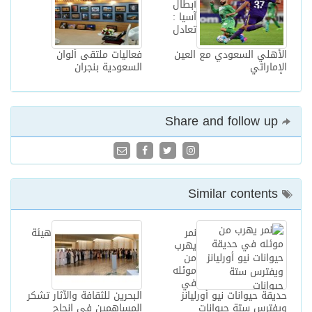
أبطال
آسيا :
تعادل
الأهلي السعودي مع العين
فعاليات ملتقى ألوان
الإماراتي
السعودية بنجران
Share and follow up
Similar contents
نمر
هيئة
يهرب
من
موئله
في
حديقة حيوانات نيو أورليانز
البحرين للثقافة والآثار تشكر
ويفترس ستة حيوانات
المساهمين في إنجاح