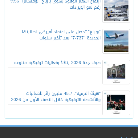
ارتفاع أسعار الوقود يهوي بأرباح “لوفتهانزا” 56%
رغم نمو الإيرادات
“بوينغ” تحصل على اعتماد أميركي لطائرتها
الجديدة “737-7” بعد تأخير سنوات
صيف جدة 2026 يتلألأ بفعاليات ترفيهية متنوعة
“هيئة الترفيه”: 45.7 مليون زائر للفعاليات
والأنشطة الترفيهية خلال النصف الأول من 2026