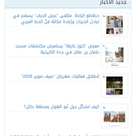
جديد الأخبار
خطاطو الباحة: ملتقى “عرش الحرف” يسهم في
تبادل الخبرات وإعادة مكانة فنّ الخط العربي
معرض “كنوز غارقة” يستعرض مكتشفات مسجد
عثمان بن عفان في جدة التاريخية
انطلاق فعاليات مهرجان “صيف صوير 2026”
كيف تشكّل جبل أبو الهول بمنطقة حائل؟