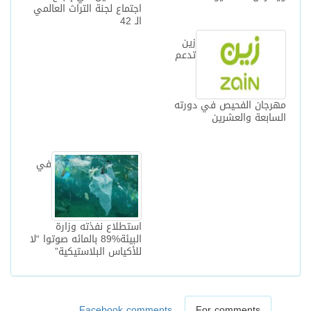
اجتماع لجنة التراث العالمي
الـ 42‎
زين
تدعم
مهرجان الفحيص في دورته
السابعة والعشرين
في
استطلاع نفذته وزارة
البيئة%89 بالمائه صوتوا “لا
للأكياس البلاستيكية”
Facebook comments
For comments