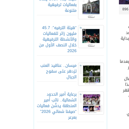
بفعاليات ترفيهية
8
متنوعة
ة
“هيئة الترفيه”: 45.7
د
مليون زائر للفعاليات
داية
والأنشطة الترفيهية
خلال النصف الأول من
2026
 بعدما
ميسان.. عناقيد العنب
تزدهر على سفوح
الجبال
ال
 أحد بهذا
ظهر
برعاية أمير الحدود
الشمالية.. نائب أمير
المنطقة يدشّن فعاليات
“صيفنا شمالي 2026”
ي
بعرعر