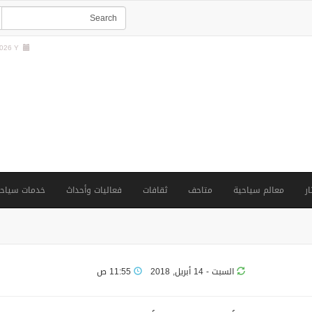
26 Y |
ار
معالم سياحية
متاحف
ثقافات
فعاليات وأحداث
خدمات سياحي
السبت - 14 أبريل, 2018
11:55 ص