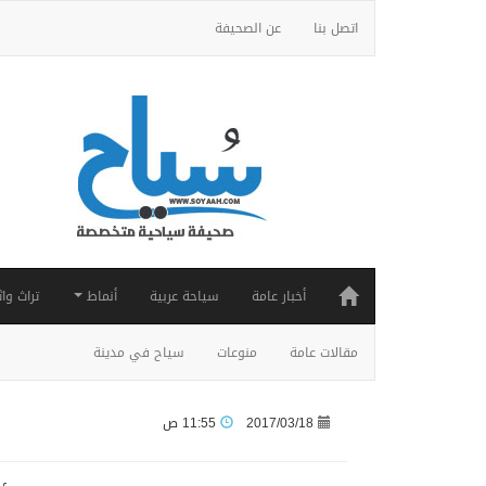
اتصل بنا
عن الصحيفة
أخبار عامة
سياحة عربية
أنماط
تراث واث
مقالات عامة
منوعات
سياح في مدينة
2017/03/18
11:55 ص