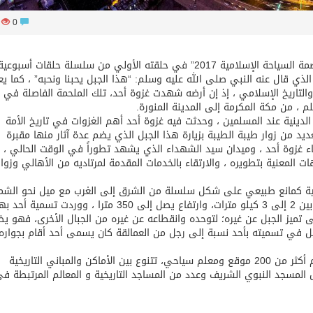
96
0
يستعرض المركز الإعلامي لمناسبة “المدينة المنورة عاصمة السياحة الإسلامية 2017” في حلقته الأولي من سلسلة حلقات أسبوعي
لذي قال عنه النبي صلى الله عليه وسلم: “هذا الجبل يحبنا ونحبه” ، كما يع
والتاريخ الإسلامي ، إذ إن أرضه شهدت غزوة أحد، تلك الملحمة الفاصلة في ب
 ، من مكة المكرمة إلى المدينة المنورة.
ا الدينية عند المسلمين ، وحدثت فيه غزوة أحد أهم الغزوات في تاريخ الأمة
ديد من زوار طيبة الطيبة بزيارة هذا الجبل الذي يضم عدة آثار منها مقبرة
7 صحابياً استشهدو أثناء غزوة أحد ، وميدان سيد الشهداء الذي يشهد تطوراً في الوقت الحالي ،
 المعنية بتطويره ، والارتقاء بالخدمات المقدمة لمرتاديه من الأهالي وزوار
لية كمانع طبيعي على شكل سلسلة من الشرق إلى الغرب مع ميل نحو الشم
من المدينة المنورة بطول سبعة كيلو مترات وعرض ما بين 2 إلى 3 كيلو مترات، وارتفاع يصل إلى 350 مترا ، ووردت تسمية
ى تميز الجبل عن غيره؛ لتوحده وانقطاعه عن غيره من الجبال الأخرى، فهو ي
يل في تسميته بأحد نسبة إلى رجل من العمالقة كان يسمى أحد أقام بجواره
يذكر أن المدينة المنورة عاصمة السياحة الإسلامية تضم أكثر من 200 موقع ومعلم سياحي، تتنوع بين الأماكن والمباني التاريخية
ثل المسجد النبوي الشريف وعدد من المساجد التاريخية و المعالم المرتبطة ف