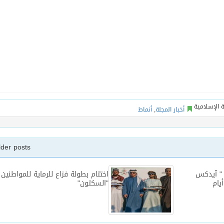
أخبار المجلة
,
أنماط
lder posts
ت " آيدكس
اختتام بطولة فزاع للرماية للمواطنين
"السكتون"