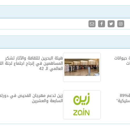
حيوانات
هيئة البحرين للثقافة والآثار تشكر
ات
المساهمين في إنجاح اجتماع لجنة الت
العالمي الـ 42‎
في استطلاع نفذته وزارة البيئة%89
زين تدعم مهرجان الفحيص في دورته
ستيكية”
السابعة والعشرين