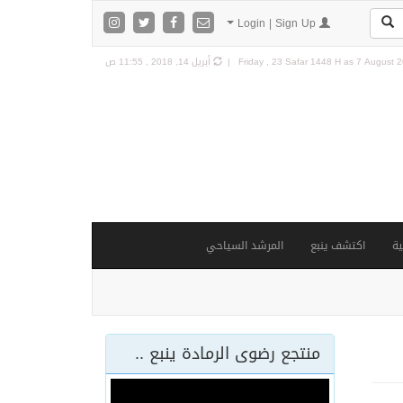
Login | Sign Up
7 August 20
Friday , 23 Safar 1448 H as
أبريل 14, 2018 , 11:55 ص
ة
اكتشف ينبع
المرشد السياحي
منتجع رضوى الرمادة ينبع ..