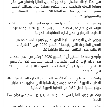
في هذا الإطار استهل الوفد جولته إلى ألمانيا باجتماع في مقر
سفارة الدولة بالعاصمة برلين بحضور سعادة علي عبدالله الأحمد
سفير الدولة لدى جمهورية ألمانيا الاتحادية مع كبار المستثمرين
والمسؤولين هناك.
وترأس الدكتور طارق أوليفيرا شيا عضو مجلس إدارة إكسبو 2020
الوفد الذي ضم عمر شحادة نائب رئيس إكسبو 2020 ومها عبد
اللطيف القرقاوي مدير إدارة المشاركات الدولية .
وجرى خلال الاجتماع تسليط الضوء على كيفية الاستفادة من
الفرص المتنوعة التي يتيحها ” إكسبو 2020 دبي ” للشركات
الألمانية على اختلاف أحجامها ونشاطاتها .
وأوضح سعادة السفير أن ” إكسبو 2020 ” يعتبر من أهم الأحداث
في دولة الإمارات ليس فقط من الناحية السياسية لكن من جميع
النواحي .. مشيرا إلى أن المانيا تعتبر الشريك الأول لدولة الإمارات
في المنطقة .
ولفت سعادة علي عبدالله الأحمد إلى حجم التجارة البينية بين دولة
الإمارات العربية المتحدة وجمهورية ألمانيا التي تجاوزت 17 مليار
دولار بنسبة تصل 30% من التجارة العربية الالمانية .
وأكد أن وجود المانيا في اكسبو 2020 يعزز ويسهم في نجاح هذا
الحدث ..
مشيرا إلى أن تواجد الفريق هنا في برلين هو تسويق لإكسبو