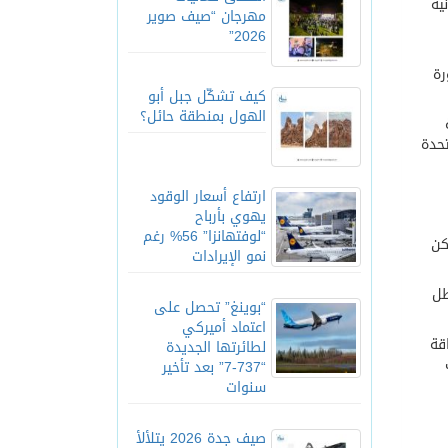
ية
مهرجان “صيف صوير
2026”
رة
كيف تشكّل جبل أبو
الهول بمنطقة حائل؟
تحدة
ارتفاع أسعار الوقود
يهوي بأرباح
“لوفتهانزا” 56% رغم
كن
نمو الإيرادات
طل
“بوينغ” تحصل على
اعتماد أميركي
قة
لطائرتها الجديدة
“737-7” بعد تأخير
سنوات
صيف جدة 2026 يتلألأ