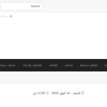
2026 Y |
ار
معالم سياحية
متاحف
ثقافات
فعاليات وأحداث
خدمات سياحي
السبت - 14 أبريل, 2018
11:55 ص