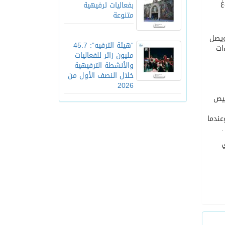
غ
بفعاليات ترفيهية
متنوعة
وسط .. ويصل
“هيئة الترفيه”: 45.7
ات
مليون زائر للفعاليات
والأنشطة الترفيهية
خلال النصف الأول من
2026
ليص
عندما
.
ي