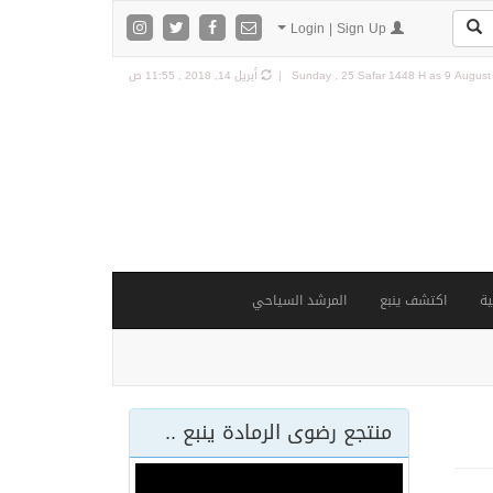
Login | Sign Up
9 August 
Sunday , 25 Safar 1448 H as
أبريل 14, 2018 , 11:55 ص
ة
اكتشف ينبع
المرشد السياحي
منتجع رضوى الرمادة ينبع ..