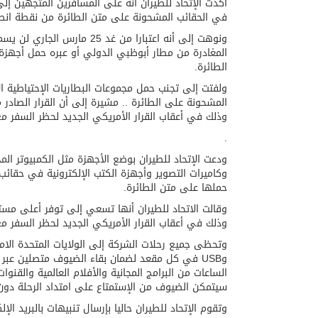
أكدت الإتحاد للطيران أنه على المسافرين المتجهين إلى
في الحقائب المشحونة على متن الطائرة من نقطة انط
ونوهت إلى أنه اعتبارا من غد
المغادرة من مطار أبوظبي الدولي أو عبره حمل أجهزة
الطائرة.
ولفتت إلى تجنب حمل مجموعات البطاريات الإحتياطية ا
المشحونة على الطائرة .. مشيرة إلى أن القرار الصادر من
وذلك في أعقاب القرار الأمريكي الجديد لحظر السفر مع 
.
ودعت الإتحاد للطيران بوضع الأجهزة مثل الكمبيوتر المح
وكاميرات التصوير وأجهزة الكتب الإلكترونية في حقائ
حملها على متن الطائرة.
وقالت الاتحاد للطيران أنها تسعي إلى توفر أعلى مستو
وذلك في أعقاب القرار الأمريكي الجديد لحظر السفر مع
وتحظى جميع رحلات الشركة إلى الولايات المتحدة الامري
وUSB في كل مقعد لضمان بقاء الضيوف متصلين عبر 
الساعات من البرامج المجانية والأفلام العالمية والقنوا
سيتمكن الضيوف من الإستمتاع على امتداد الرحلة دون ا
وتقوم الإتحاد للطيران حاليا بإرسال تنبيهات بالبريد ال