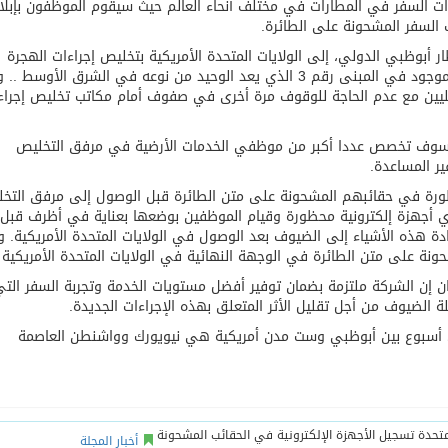
ءات السفر في المطارات في مختلف أنحاء العالم حيث سيقوم الموظفون بإبلا
 السفر المشحونة على الطائرة.
أبوظبي الدولي، إلى الولايات المتحدة الأمريكية بتخليص إجراءات الهجرة
والحدود عبر مرفق الجمارك وحماية الحدود الأمريكية الموجود في المبنى رقم 3 الذي يعد الوحيد من نوعه في الشرق الأ
حليين مع عدم الحاجة للوقوف مرة أخرى في صفوف أمام مكاتب تخليص إجراء
يران سوف تخصص عددا أكبر من موظفي الخدمات الأرضية في مرفق التخليص
ير المساعدة.
حظورة في حقائبهم المشحونة على متن الطائرة قبل الوصول إلى مرفق التخ
 أجهزة إلكترونية محظورة وقيام الموظفين بوضعها بعناية في أظرف قبل
ة هذه الأشياء إلى الضيوف بعد الوصول في الولايات المتحدة الأمريكية. و
حونة على متن الطائرة في الوجهة النهائية في الولايات المتحدة الأمريكية 
يران إن الشركة ملتزمة بضمان توفير أفضل مستويات الخدمة وتجربة السفر الت
الضيوف من أجل تقليل الأثر المتعلق بهذه الإجراءات الجديدة.
ا 45 رحلة ذهاب وعودة كل أسبوع بين أبوظبي وست مدن أمريكية هي نيويورك وواشنطن العاصمة
أخبار المجلة