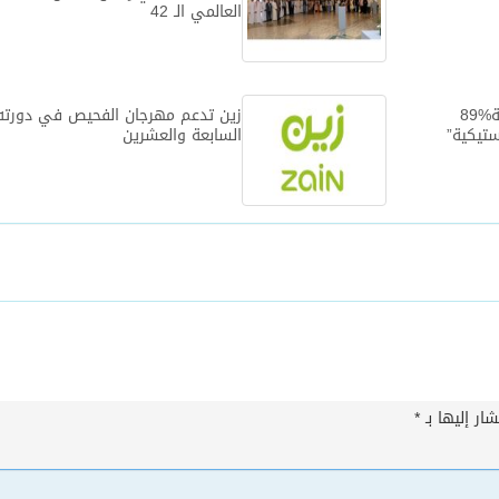
العالمي الـ 42‎
في استطلاع نفذته وزارة البيئة%89
زين تدعم مهرجان الفحيص في دورته
ستيكية”
السابعة والعشرين
ار إليها بـ
*