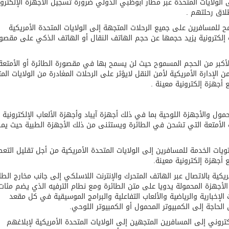
 الولايات المتحدة عبر مطار أبوظبي الدولي ضرورة تسجيل الأجهزة الإلكترون
لاق رحلتهم .
 25 مارس الجاري لن يسمح للمسافرين على جميع الرحلات المتجهة إلى الولايات المتحدة الأمريكية
 إلكترونية يزيد حجمها عن حجم الهاتف النقال أو الهاتف الذكي على مقصو
لأكبر من الحجم المسموح حيث لن يسمح بها في مقصورة الطائرة أو الأمتعة
 الإدارة الأمريكية لأمن النقل لايؤثر على الرحلات المغادرة من الولايات الم
أجهزة إلكترونية معينة .
مول والأجهزة اللوحية بما في ذلك أجهزة آيباد وأجهزة الألعاب الإلكترونية
ب الأمتعة التي تشحن في الطائرة ويستثنى من ذلك الأجهزة الطبية حيث يم
يات الخدمة للمسافرين إلى الولايات المتحدة الأمريكية من أجل تقليل التع
 أجهزة إلكترونية معينة.
كية بالاتصال عبر الهاتف المتحرك والإنترنت اللاسلكي إلى جانب مخارج الطا
الأجهزة المحمولة يدويا على متن الطائرة ومع نطام الترفيه الذي يضم مئات
ت الإخبارية والرياضية والألعاب التفاعلية والبرامج الموسيقية في كل مقعد
لحاجة إلى الكمبيوتر المحمول أو الكمبيوتر اللوحي.
إلكتروني إلى المسافرين المتجهين إلى الولايات المتحدة الأمريكية لإبلاغهم