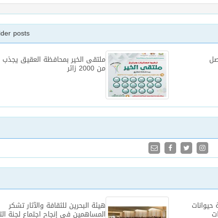
lder posts
صل
ملتقى الخير بمحافظة العقيق يجذب أ
من 2000 زائر
حيوانات
هيئة البحرين للثقافة والآثار تشكر
ات
المساهمين في إنجاح اجتماع لجنة الت