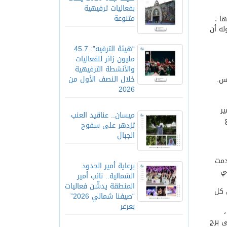
بفعاليات ترفيهية
متنوعة
ا ،
له أن
“هيئة الترفيه”: 45.7
مليون زائر للفعاليات
والأنشطة الترفيهية
خلال النصف الأول من
س.
2026
ر
ميسان.. عناقيد العنب
تزدهر على سفوح
الجبال
دمت
برعاية أمير الحدود
ي
الشمالية.. نائب أمير
المنطقة يدشّن فعاليات
 كل
“صيفنا شمالي 2026”
بعرعر
ى برج