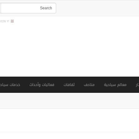
026 Y |
ار
معالم سياحية
متاحف
ثقافات
فعاليات وأحداث
خدمات سياحي