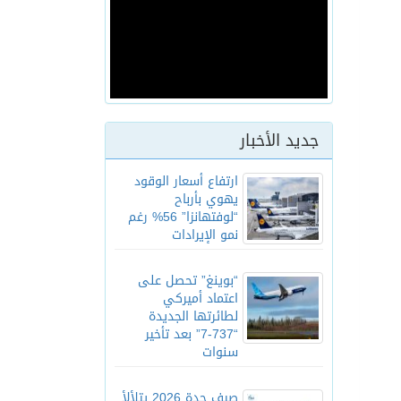
جديد الأخبار
ارتفاع أسعار الوقود
يهوي بأرباح
“لوفتهانزا” 56% رغم
نمو الإيرادات
“بوينغ” تحصل على
اعتماد أميركي
لطائرتها الجديدة
“737-7” بعد تأخير
سنوات
صيف جدة 2026 يتلألأ