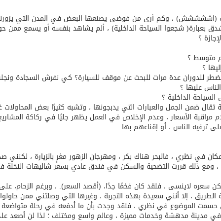
اك (اششششش) ، وكم أرى من فوضى يصنعها البعض في المدن التي يزورنه
ق بعبارة( شجعوا السياحة الداخلية) ، ألم يشاهد بنفسه أو يسمع ممن حو
إجازة ؟
 متوسط ؟
يها ؟
 نضطر للدوران عدة مرات للبحث عن موقف للسيارة؟ كي نفرش السجادة ونجل
لناس عليها ؟
لسياحة الداخلية ؟
قال ضمن الجمل والعبارات التي يدبجونها ، وتشبه كثيرًا بعض المحاولات غي
عدم مراقبة الأسعار ، وعدم الإخلاص في العمل يظهر جليًا في ركاكة المشاريع
 ترفيه الناس ، أو إقناعهم بها.
ان في نظري ، فالبحر هناك بكر ، ومهرجان الزهور مغرٍ بالزيارة ، لكنني ص
بعد ، ومع ذلك قررت التضحية والسكن في فندق عادي بسعر شاليهات النخلة ف
سعره لاينسى ، فلقد كان فخمًا جدًا، (أقصد السعر). ، وبرغم الزحام، على
الطريق ، إلا أنني سعيدة بهذه التجربة ، وغيرها التي وصلتني ممن حاولوا
تي حسمت الموضوع في نظري ، فلقد وجدت بأن ما أدفعه في رحلة متواضعة ،
فع في مدينة مدهشة وخدمات مميزة ، وعالم واسع ومختلف ؛ لذا لن أصعد عل