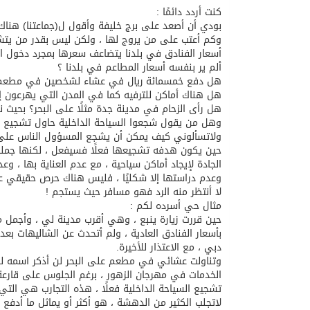
كنت أردد دائمًا :
بودي أن أصعد على برج خليفة وأقول ل(جماعتنا) هن
وكم أعتب على من يروج لها ، ولكن ليس بقدر من يتشد
أسعار الفنادق في بلدنا يتضاعف سعرها بمجرد دخول ال
ألم ير بنفسه أسعار المطاعم في بلدنا ؟
هل دفع خمسمائة ريال في عشاء لشخصين في مطعم
هل هناك أماكن للترفيه كما في المدن التي يهرعون إل
هل رأى الزحام في مدينة جدة مثلًا على البحر؟ بحيث
وهل من يقول شجعوا السياحة الداخلية حاول تشجيع ا
ولاتسألوني كيف يمكن أن يشجع المسؤول الناس على ا
حين يكون هدفه تشجيعها فعلًا فسيفعل ، لكنها جملة ت
الجادة لإيجاد أماكن سياحية ، مع عدم العناية بها ، و
وعدم دراستها إلا شكليًا ، فليس هناك حرص حقيقي على
لا أنتظر منه الرد فهو مسافر حيث يستجم !
مثال حي أسرده لكم :
حين قررت زيارة ينبع ، وهي أقرب مدينة لي ، وأجمل مك
بأسعار الفنادق العادية ، ولم أتحدث عن الشاليهات 
دبي ، مع الاعتذار للأخيرة.
وتناولت عشائي في مطعم على البحر لن أذكر اسمه لكن 
الخدمات في مهرجان الزهور ، برغم الجلوس على قارعة 
تشجيع السياحة الداخلية فعلًا ، هذه التجارب هي ال
لاتجلب الكثير من الدهشة ، هو أكثر أو يماثل ما أد