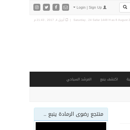
Login | Sign Up
8 August 2
Saturday , 24 Safar 1448 H as
أبريل 4, 2017 , 21:43 م
ة
اكتشف ينبع
المرشد السياحي
منتجع رضوى الرمادة ينبع ..