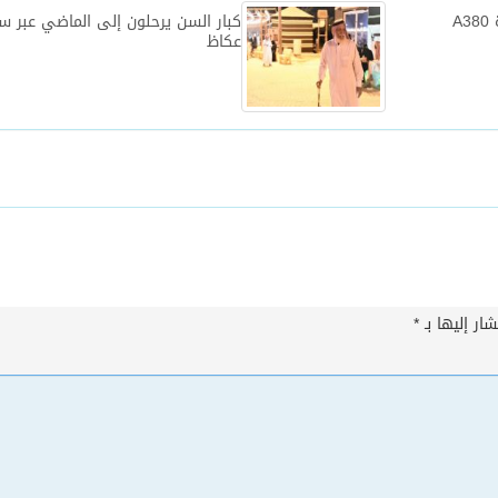
” طيران الإمارات ” تشغل طائرة A380
كبار السن يرحلون إلى الماضي عبر 
عكاظ
ار إليها بـ
*