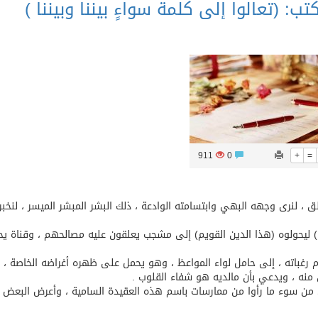
: (تعالوا إلى كلمة سواءٍ بيننا وبيننا )
911
0
+
=
 ، لنرى وجهه البهي وابتسامته الوادعة ، ذلك البشر المبشر الميسر ، لنخبره
) ليحولوه (هذا الدين القويم) إلى مشجب يعلقون عليه مصالحهم ، وقناة يح
 رغباته ، إلى حامل لواء المواعظ ، وهو يحمل على ظهره أغراضه الخاصة ،
نه ، ويدعي بأن مالديه هو شفاء القلوب .
عض من سوء ما رأوا من ممارسات باسم هذه العقيدة السامية ، وأعرض البعض م