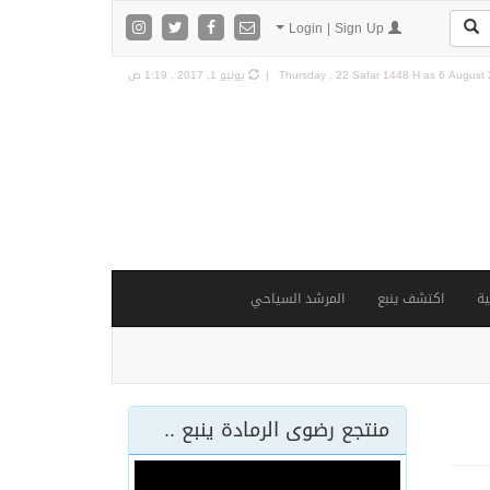
Login | Sign Up
6 August 2
Thursday , 22 Safar 1448 H as
يونيو 1, 2017 , 1:19 ص
ة
اكتشف ينبع
المرشد السياحي
منتجع رضوى الرمادة ينبع ..