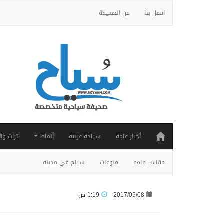
اتصل بنا
عن الصحيفة
أخبار عامة
سياحة عربية
أنماط
تراث واث
مقالات عامة
منوعات
سياح في مدينة
2017/05/08
1:19 ص