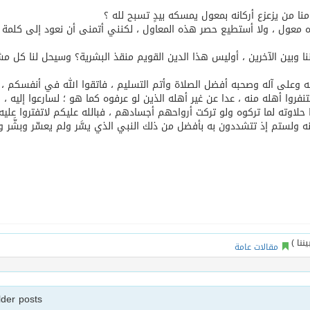
ا من يزعزع أركانه بمعول يمسكه بيدٍ تسبح لله ؟
ده معول ، ولا أستطيع حصر هذه المعاول ، لكنني أتمنى أن نعود إلى كلمة 
نا وبين الآخرين ، أوليس هذا الدين القويم منقذ البشرية؟ وسيحل لنا كل مش
يه وعلى آله وصحبه أفضل الصلاة وأتم التسليم ، فاتقوا الله في أنفسكم ،
وا أهله منه ، عدا عن غير أهله الذين لو عرفوه كما هو ؛ لسارعوا إليه ، و
ا حلاوته لما تركوه ولو تركت أرواحهم أجسادهم ، فبالله عليكم لاتفتروا عليه
نه ولستم إذ تتشددون به بأفضل من ذلك النبي الذي يسَّر ولم يعسِّر وبشَّر و
مقالات عامة
lder posts