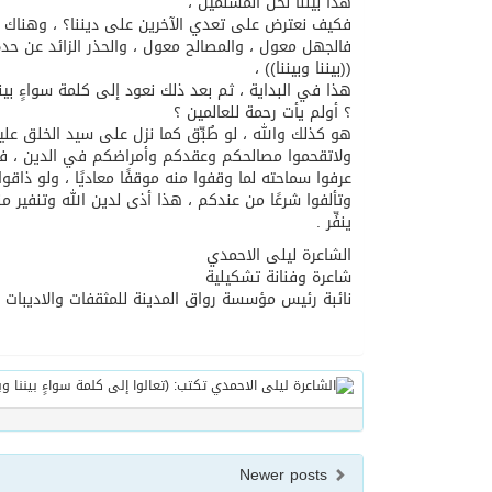
هذا بيننا نحن المسلمين ،
فكيف نعترض على تعدي الآخرين على ديننا؟ ، وهناك من
فالجهل معول ، والمصالح معول ، والحذر الزائد عن ح
((بيننا وبيننا)) ،
هذا في البداية ، ثم بعد ذلك نعود إلى كلمة سواءٍ بين
؟ أولم يأت رحمة للعالمين ؟
هو كذلك والله ، لو طُبِّق كما نزل على سيد الخلق عل
ولاتقحموا مصالحكم وعقدكم وأمراضكم في الدين ، فتنفر
عرفوا سماحته لما وقفوا منه موقفًا معاديًا ، ولو ذاقو
وتألفوا شرعًا من عندكم ، هذا أذى لدين الله وتنفير م
ينفِّر .
الشاعرة ليلى الاحمدي
شاعرة وفنانة تشكيلية
نائبة رئيس مؤسسة رواق المدينة للمثقفات والاديبات
Newer posts