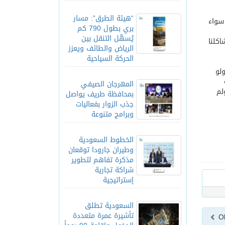
“هيئة الطرق”: مسار
سواء
بري بطول 790 كم
يُسهّل التنقل بين
اكلنا
الرياض والطائف ويعزز
الحركة السياحية
لو
المهرجان الصيفي
لم
بمحافظة طريف يواصل
جذب الزوار بفعاليات
وبرامج متنوعة
الخطوط السعودية
وطيران جارودا توقعان
مذكرة تفاهم لتطوير
شراكة تجارية
إستراتيجية
السعودية تطلق
تأشيرة عمرة متعددة
O