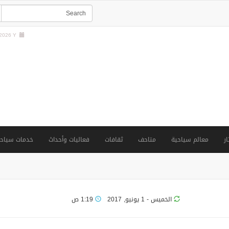
026 Y |
ار
معالم سياحية
متاحف
ثقافات
فعاليات وأحداث
خدمات سياحي
الخميس - 1 يونيو, 2017
1:19 ص