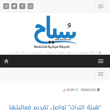
7 August 2026 Y |
Friday , 23 Safar 1448 H as
نوفمبر 21, 2023 , 22:29 م
2023/11/21
10:29 م
“هيئة التراث” تواصل تقديم فعاليتها