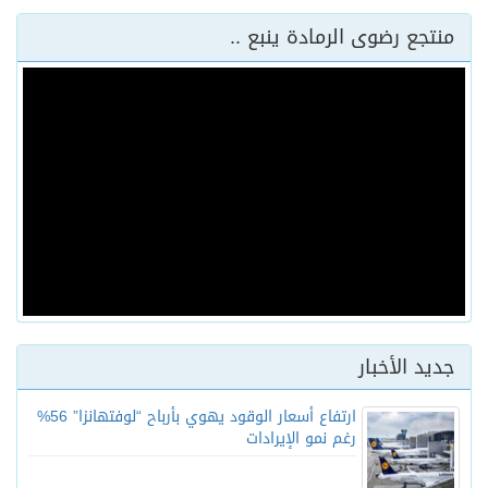
منتجع رضوى الرمادة ينبع ..
جديد الأخبار
ارتفاع أسعار الوقود يهوي بأرباح “لوفتهانزا” 56%
رغم نمو الإيرادات