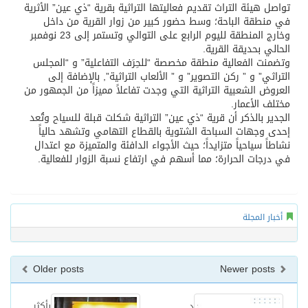
تواصل هيئة التراث تقديم فعاليتها التراثية بقرية “ذي عين” الأثرية
في منطقة الباحة؛ وسط حضور كبير من زوار القرية من داخل
وخارج المنطقة لليوم الرابع على التوالي وتستمر إلى 23 نوفمبر
الحالي بحديقة القرية.
وتضمنت الفعالية منطقة مخصصة “للحِرَف التفاعلية” و “المجلس
التراثي” و ” ركن التصوير” و ” الألعاب التراثية”, بالإضافة إلى
العروض الشعبية التراثية التي وجدت تفاعلاً مميزاً من الجمهور من
مختلف الأعمار.
الجدير بالذكر أن قرية “ذي عين” التراثية شكلت قبلة للسياح وتُعد
إحدى وجهات السباحة الشتوية بالقطاع التهامي وتشهد حالياً
نشاطاً سياحياً متزايداً؛ حيث الأجواء الدافئة والمتميزة مع اعتدال
في درجات الحرارة؛ مما أسهم في ارتفاع نسبة الزوار للفعالية.
أخبار المجلة
Older posts
Newer posts
د.
بأكثر