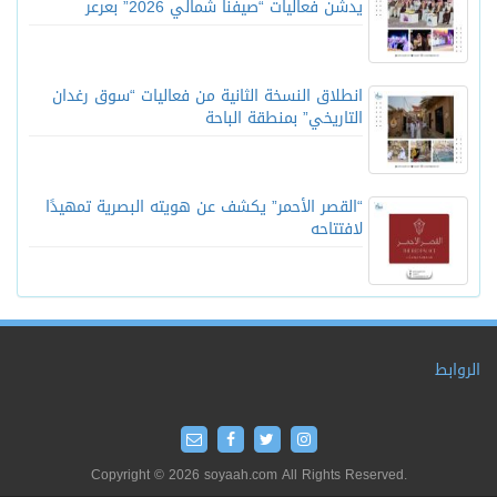
يدشّن فعاليات “صيفنا شمالي 2026” بعرعر
انطلاق النسخة الثانية من فعاليات “سوق رغدان
التاريخي” بمنطقة الباحة
“القصر الأحمر” يكشف عن هويته البصرية تمهيدًا
لافتتاحه
الروابط
Copyright © 2026 soyaah.com All Rights Reserved.