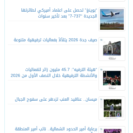
“بوينغ” تحصل على اعتماد أميركي لطائرتها
الجديدة “737-7” بعد تأخير سنوات
صيف جدة 2026 يتلألأ بفعاليات ترفيهية متنوعة
“هيئة الترفيه”: 45.7 مليون زائر للفعاليات
والأنشطة الترفيهية خلال النصف الأول من 2026
ميسان.. عناقيد العنب تزدهر على سفوح الجبال
برعاية أمير الحدود الشمالية.. نائب أمير المنطقة