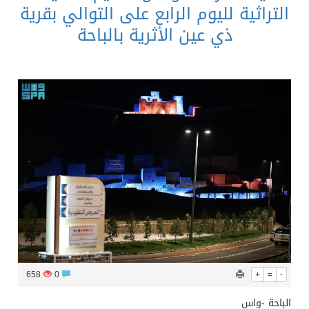
التراثية لليوم الرابع على التوالي بقرية
ذي عين الأثرية بالباحة
658
0
+
=
-
الباحة -واس