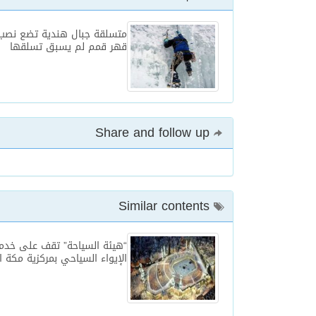
متسلقة جبال هندية تضع نصب 
قهر قمم لم يسبق تسلقها
Share and follow up
Similar contents
“هيئة السياحة” تقف على خدم
الإيواء السياحي بمركزية مكة ا