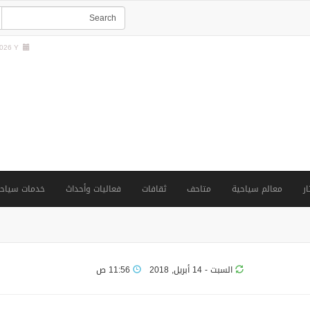
26 Y |
ار
معالم سياحية
متاحف
ثقافات
فعاليات وأحداث
خدمات سياحي
السبت - 14 أبريل, 2018
11:56 ص