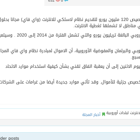
632
0
وافقت مؤسسات الاتحاد الأوروبي يوم الاثنين على تخصيص 120 مليون يورو لتقديم نظام لاسلكي للانترنت (واي فاي) مجانا ب
وسيبدأ تمويل المبادرة من الميزانية الحالية للاتحاد الأوروبي البالغة تريليون يورو والتي تشمل الفترة من
ي والبرلمان والمفوضية الأوروبية، أن الاموال لمبادرة نظام واي فاي المجا
سبع.
 الاثنين إلى أن يعقبة اتفاق تقني بشأن كيفية استخدام موارد الاتحاد
ة تخصيص جزئية للأموال. وقد تأتي موارد جديدة أيضا من غرامات على الشركات
أخبار المجلة
lder posts