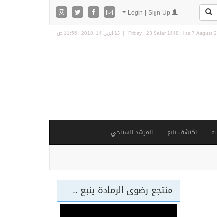
Login | Sign Up
7 August 20
Friday , 23 Safar 1448 H as
أبريل 14, 2018 , 11:56 ص
ة
اكتشف ينبع
المرشد السياحي
منتجع رضوى الرمادة ينبع ..