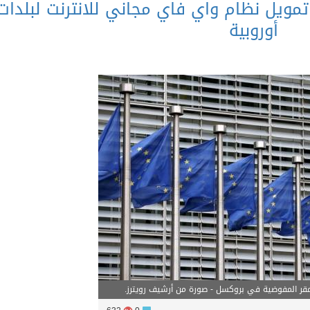
تمويل نظام واي فاي مجاني للانترنت لبلدات
أوروبية
د مقر المفوضية في بروكسل - صورة من أرشيف رويترز.