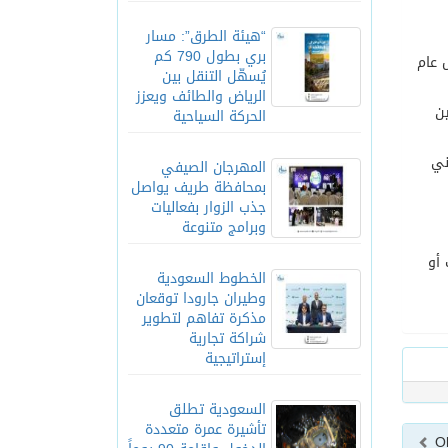
“هيئة الطرق”: مسار
بري بطول 790 كم
حلول عام
يُسهّل التنقل بين
الرياض والطائف ويعزز
 2014 إلى 2020 . وسيتعين
الحركة السياحية
ني
المهرجان الصيفي
بمحافظة طريف يواصل
جذب الزوار بفعاليات
وبرامج متنوعة
 أو
الخطوط السعودية
وطيران جارودا توقعان
مذكرة تفاهم لتطوير
شراكة تجارية
إستراتيجية
السعودية تطلق
تأشيرة عمرة متعددة
O