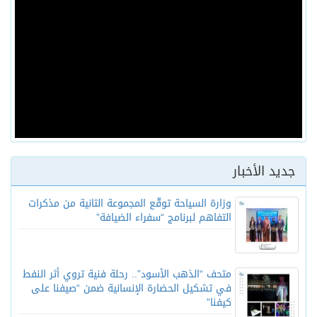
جديد الأخبار
وزارة السياحة توقّع المجموعة الثانية من مذكرات
التفاهم لبرنامج “سفراء الضيافة”
متحف “الذهب الأسود”.. رحلة فنية تروي أثر النفط
في تشكيل الحضارة الإنسانية ضمن “صيفنا على
كيفنا”