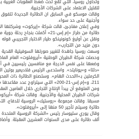
وتحاول روسيا، التي تقع تحت ضغط العقوبات الغربية ب
لتقليل الاعتماد على الشركات الأجنبية.
وقالت موسكو في السابق ان الطائرة الجديدة تتفوق ع
وأجنبية على حد سواء.
وفي إعلان مفاجئ، قالت شركة «إيركوت» وشركتها الأم 
طائرة من طراز «إم.إس-21» أكملت بنجاح رحلة جوية مدتها 30 دقيقة، وحلقت على ارتفاع ألف متر وبسرعة 300 كيلومتر في الساعة.
ونقل عن أوليغ كونونينكو طيار الاختبار التجريبي قول
دون مزيد من التجارب».
وسعت روسيا جاهدة لتغيير صورتها السوفيتية القدية ب
وحصلت شركة الطيران الوطنية «أيروفلوت» العام الم
وضعها على نفس الدرجة مع منافسين رئيسيين في أور
«دلتا» و»يونايتد». واستدعى الرئيس فلاديمير بوتين ا
211، و»إم.إس-21-200» التي سيتراوح عدد مقاعدها من 130 إلى 165.
ومن المتوقع أن يبدأ الإنتاج التجاري خلال العامين ال
طائرة وسيتم تأجير 50 منها إلى «أيروفلوت».
ألف طائرة على مدى السنوات العشرين المقبلة. وأضاف 