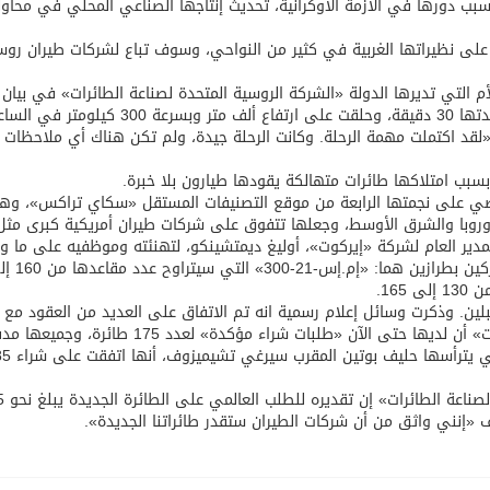
سبب دورها في الأزمة الأوكرانية، تحديث إنتاجها الصناعي المحلي في محاول
لى نظيراتها الغربية في كثير من النواحي، وسوف تباع لشركات طيران روس
التي تديرها الدولة «الشركة الروسية المتحدة لصناعة الطائرات» في بيان 
ه «لقد اكتملت مهمة الرحلة. وكانت الرحلة جيدة، ولم تكن هناك أي ملاحظات 
سبب امتلاكها طائرات متهالكة يقودها طيارون بلا خبرة.
اضي على نجمتها الرابعة من موقع التصنيفات المستقل «سكاي تراكس»، وهو
وبا والشرق الأوسط، وجعلها تتفوق على شركات طيران أمريكية كبرى مثل
لمدير العام لشركة «إيركوت»، أوليغ ديمتشينكو، لتهنئته وموظفيه على ما 
الكرملين بـ»االحدث الهام». وستصنع الطائرة ذات المحركين بطرازين
مقبلين. وذكرت وسائل إعلام رسمية انه تم الاتفاق على العديد من العقود مع
شركات الطيران المحلية والأجنبية. وقالت شركة «أيركوت» أن لديها حتى الآن «طلبات شراء مؤكدة» لعدد 75
مسبقا. وقالت مجموعة «روستيك» الروسية للدفاع، التي يترأسها حليف بوتين الم
وقال يوري سليوسار رئيس «الشركة
«إنني واثق من أن شركات الطيران ستقدر طائراتنا الجديدة».