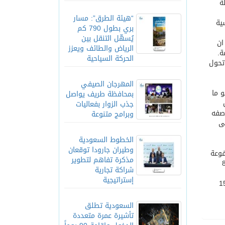
ة
“هيئة الطرق”: مسار
ية
بري بطول 790 كم
يُسهّل التنقل بين
ان
الرياض والطائف ويعزز
الحركة السياحية
تحول
المهرجان الصيفي
 ما
بمحافظة طريف يواصل
جذب الزوار بفعاليات
وصفه
وبرامج متنوعة
 هما: «إم.إس-21-300» التي سيتراوح عدد مقاعدها من 160 إلى
الخطوط السعودية
وطيران جارودا توقعان
1 طائرة، وجميعها مدفوعة
مذكرة تفاهم لتطوير
قرب سيرغي تشيميزوف، أنها اتفقت على شراء 85
شراكة تجارية
إستراتيجية
 الروسية المتحدة لصناعة الطائرات» إن تقديره للطلب العالمي على الطائرة الجديدة يبلغ نحو 15
السعودية تطلق
تأشيرة عمرة متعددة