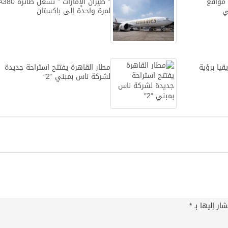
 مواقع
” طيران الإمارات ” تشغل طائرة 
ي
لمرة واحدة إلى باكستان
قيا برؤية
مطار القاهرة يفتتح استراحة جديدة
لشركة ناس بمبني “2″
ار إليها بـ
*