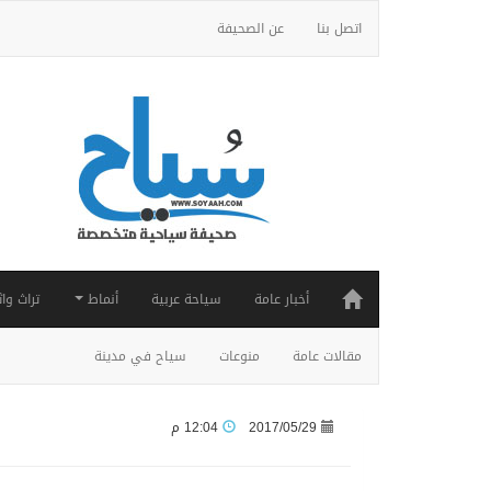
اتصل بنا
عن الصحيفة
أخبار عامة
سياحة عربية
أنماط
تراث واث
مقالات عامة
منوعات
سياح في مدينة
2017/05/29
12:04 م