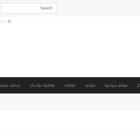
6 Y |
ار
معالم سياحية
متاحف
ثقافات
فعاليات وأحداث
خدمات سياحي