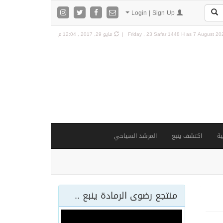
Login | Sign Up
7 August 202
Friday , 23 Safar 1448 H as
مايو 29, 2017 , 12:04 م
ة
اكتشف ينبع
المرشد السياحي
منتجع رضوى الرمادة ينبع ..