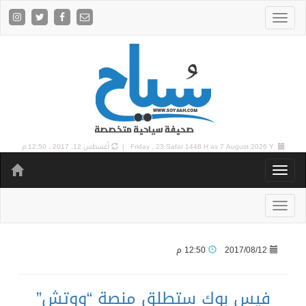
7 August 2026 Y |
Friday , 23 Safar 1448 H as
أغسطس 12, 2017 , 12:50 م
2017/08/12
12:50 م
فيس بوك ستطلق منصة “ووتش”