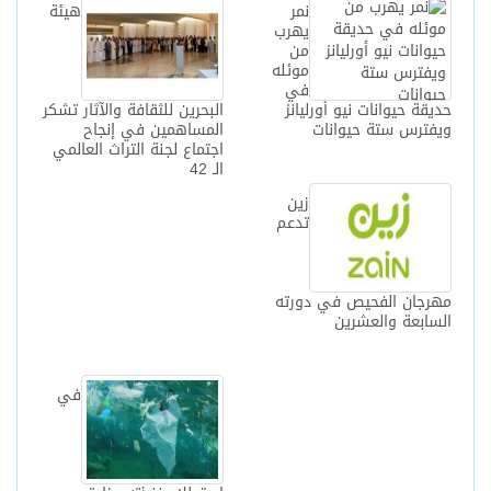
نمر
هيئة
يهرب
من
موئله
في
حديقة حيوانات نيو أورليانز
البحرين للثقافة والآثار تشكر
ويفترس ستة حيوانات
المساهمين في إنجاح
اجتماع لجنة التراث العالمي
الـ 42‎
زين
تدعم
مهرجان الفحيص في دورته
السابعة والعشرين
في