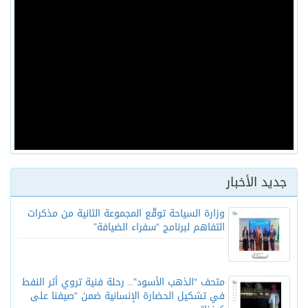
جديد الأخبار
وزارة السياحة توقّع المجموعة الثانية من مذكرات
التفاهم لبرنامج “سفراء الضيافة”
متحف “الذهب الأسود”.. رحلة فنية تروي أثر النفط
في تشكيل الحضارة الإنسانية ضمن “صيفنا على