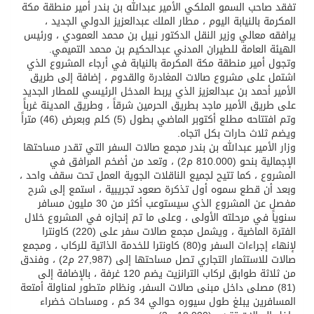
تفقد صاحب السمو الملكي الأمير عبدالله بن بندر أمير منطقة مكة
المكرمة بالنيابة اليوم ، مطار الملك عبدالعزيز الدولي الجديد ،
يرافقه معالي وزير النقل الدكتور نبيل بن محمد العمودي ، ورئيس
الهيئة العامة للطيران المدني عبدالحكيم بن محمد التميمي.
وتجول أمير منطقة مكة المكرمة بالنيابة في أرجاء المشروع الذي
اشتمل على مشروع صالات المغادرة والقدوم ، إضافة إلى طريق
الأمير أحمد بن عبدالعزيز الذي يربط المدخل الرئيسي للمطار الجديد
على طريق الأمير ماجد بطريق الحرمين شرقاً ، وطريق المدينة غرباً
وتم افتتاحه مطلع أكتوبر الماضي بطول (5) كلم وبعرض (46) متراً
ويضم ثلاث حارات بكل اتجاه.
وزار الأمير عبدالله بن بندر مجمع صالات السفر التي تقدر مساحتها
الإجمالية بنحو (810.000 م2) ، وتعد من أضخم المرافق في
المشروع ، كما تتيح لجميع الناقلات الجوية العمل تحت سقف واحد ،
وبعد أن قطع سموه أول تذكرة صعود تجريبية ، استمع إلى شرح
مفصل عن المشروع الذي سيستوعب أكثر من 30 مليون مسافر
سنوياً في مرحلته الأولى ، وعلى ما تم إنجازه في المشروع خلال
الفترة الماضية ، ويشمل مجمع صالات سفر على (220) كاونترا
لإنهاء إجراءات السفر و(80) كاونترا للخدمة الذاتية للركاب ، ومجمع
صالات للاستثمار التجاري تصل مساحتها إلى (27,987 م2) ، وفندق
من ثلاثة طوابق لركاب الترانزيت يضم 120 غرفة ، بالإضافة إلى
(81) مصلى داخل مبنى صالات السفر، ونظام متطور لمناولة أمتعة
المسافرين يبلغ طول سيوره حوالي 34 كم ، ومساحات خضراء