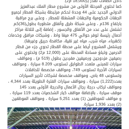
داخل الصالات تقدر بـ(18,000 م2).
كما تحتوي المرحلة الأولى من مشروع مطار الملك عبدالعزيز
الدولي الجديد على 44 وحدة تحكم مرتبطة بشبكة المطار لجميع
الجهات الحكومية والجهات المشغلة للمطار ، وعلى برج مراقبة
بارتفاع 136م ، وعلى شبكة طرق وأنفاق متطورة بطول(36)كم
تشتمل على عدد من الأنفاق والجسور ، إضافة إلى لثلاثة مراكز
أحمال رئيسة توفر حوالي 475 ميغا واط ، وشبكات مرافق وخدمات
(كهرباء، مياه شرب، مياه غير نقية، مكافحة حريق وغيرها).
ويشتمل المشروع أيضا على محطة القطار تحوي جزء من قطار
الحرمين وتبلغ مساحة المحطة على (12,000 م2) وتحتوي على
رصيفين مزدوجين ورصيفين مفردين بطول (519 م) ، ومواقف
سيارات للمبنى متعدد الطوابق تستوعب 8.209 سيارة ، ومواقف
لسيارات الأجرة تستوعب 749، ومواقف مخصصة للحافلات
وتستوعب 48 باص، ومواقف مخصصة لشركات تأجير السيارات
بعدد(1,222) سيارة ، ومواقف سيارات الفترة الطويلة بعدد 4,344 ،
ومواقف لركاب درجة رجال الأعمال والدرجة الأولى بعدد 145
موقف سيارة ، بالإضافة مواقف كبار الشخصيات بعدد 119 سيارة ،
و مواقف للموظفين (1) بعدد 5,251 سيارة ، ومواقف الموظفين
(2) بعدد 1,936 سيارة.