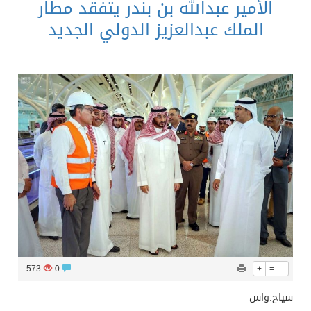
الأمير عبدالله بن بندر يتفقد مطار
الملك عبدالعزيز الدولي الجديد
573
0
+
=
-
سياح:واس