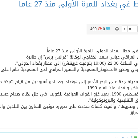
بغداد للمرة الأولى منذ 27 عاماً
490
0
+
=
-
 بغداد الدولي، للمرة الأولى منذ 27 عاماً.
ي العراقي عباس سعد الخفاجي لوكالة “فرانس برس” إن طائرة
ار بغداد الدولي”.
دي ومدير #الخطوط_السعودية والسفير العراقي لدى السعودية كانوا على 
دينة جدة على البحر الأحمر إلى #بغداد، بعد نحو أسبوعين من قيام شركة ط
وبغداد منذ العام 1990.
 نظام صدام حسين.
التقليدية والبروتوكولية”.
ي وتكريمه”، وألقيت كلمات شددت على ضرورة توثيق التعاون بين البلدين و
راق.