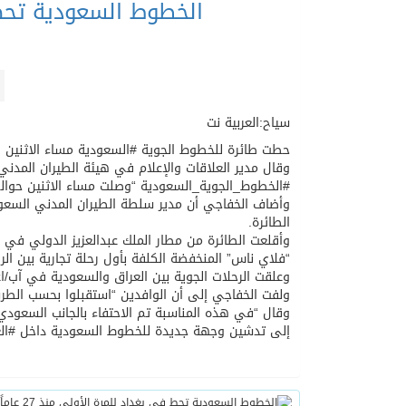
الخطوط السعودية تحط في 
سياح:العربية نت
حطت طائرة للخطوط الجوية #السعودية مساء الاثنين في مطار
وقال مدير العلاقات والإعلام في هيئة الطيران المدن
#الخطوط_الجوية_السعودية “وصلت مساء الاثنين حوالي الساعة 22:00 (19:00 بتوقيت غرينتش) إلى مط
وأضاف الخفاجي أن مدير سلطة الطيران المدني السعو
الطائرة.
وأقلعت الطائرة من مطار الملك عبدالعزيز الدولي في م
“فلاي ناس” المنخفضة الكلفة بأول رحلة تجارية بين الرياض 
وعلقت الرحلات الجوية بين العراق والسعودية في آب/اغسطس 1990، بعيد غزو القوات العراقية للكويت، في ظل
ولفت الخفاجي إلى أن الوافدين “استقبلوا بحسب الطرق 
وقال “في هذه المناسبة تم الاحتفاء بالجانب السعود
إلى تدشين وجهة جديدة للخطوط السعودية داخل #الع