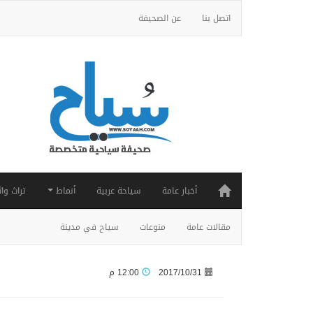
اتصل بنا
عن الصحيفة
أخبار عامة
سياحة عربية
أنماط
تراث واث
مقالات عامة
منوعات
سياح في مدينة
2017/10/31
12:00 م