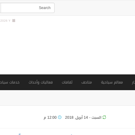
2026 Y |
ار
معالم سياحية
متاحف
ثقافات
فعاليات وأحداث
خدمات سياحي
السبت - 14 أبريل, 2018
12:00 م