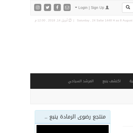
Login | Sign Up
8 August 
Saturday , 24 Safar 1448 H as
أبريل 14, 2018 , 12:00 م
ة
اكتشف ينبع
المرشد السياحي
منتجع رضوى الرمادة ينبع ..