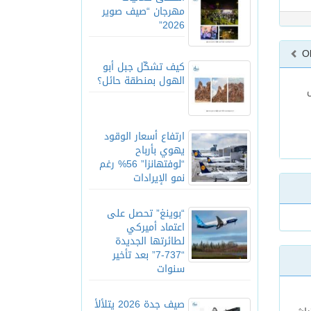
مهرجان “صيف صوير
2026”
O
كيف تشكّل جبل أبو
الهول بمنطقة حائل؟
ارتفاع أسعار الوقود
يهوي بأرباح
“لوفتهانزا” 56% رغم
نمو الإيرادات
“بوينغ” تحصل على
اعتماد أميركي
لطائرتها الجديدة
“737-7” بعد تأخير
سنوات
صيف جدة 2026 يتلألأ