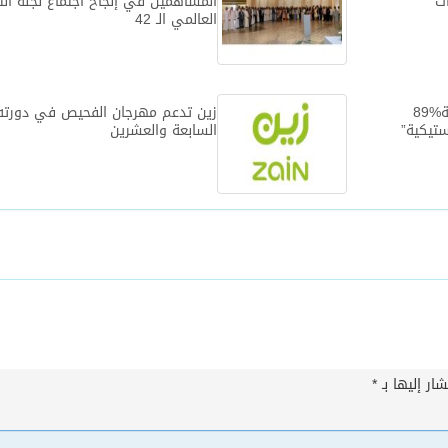
ات
المساهمين في إنجاح اجتماع لجنة الت
العالمي الـ 42‎
في استطلاع نفذته وزارة البيئة%89
زين تدعم مهرجان الفحيص في دورته
ستيكية”
السابعة والعشرين
ار إليها بـ
*