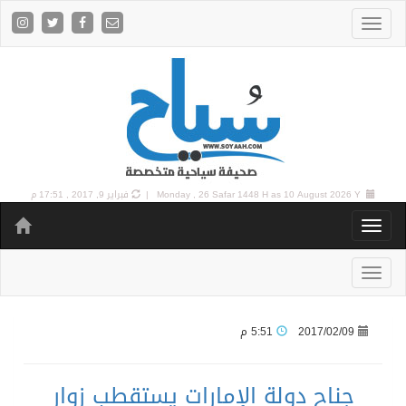
10 August 2026 Y |
Monday , 26 Safar 1448 H as
فبراير 9, 2017 , 17:51 م
2017/02/09
5:51 م
جناح دولة الإمارات يستقطب زوار