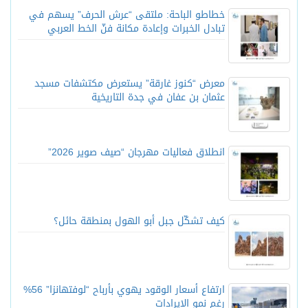
خطاطو الباحة: ملتقى “عرش الحرف” يسهم في
تبادل الخبرات وإعادة مكانة فنّ الخط العربي
معرض “كنوز غارقة” يستعرض مكتشفات مسجد
عثمان بن عفان في جدة التاريخية
انطلاق فعاليات مهرجان “صيف صوير 2026”
كيف تشكّل جبل أبو الهول بمنطقة حائل؟
ارتفاع أسعار الوقود يهوي بأرباح “لوفتهانزا” 56%
رغم نمو الإيرادات