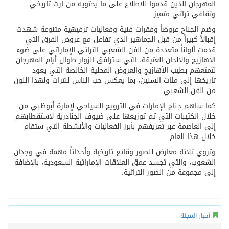
المهرجان الذين قدموا للاطلاع على ما يحتويه من إرث تاريخي
وثقافي تراثي متميز.
وضم الجناح عروضاً وفقرات فنية وفعاليات ترفيهية متنوعة شهدت
إقبالاً كبيراً من قبل الجماهير الذي تفاعل مع عروض الفرق التي
قدمت ألواناً متعددة من الفن الشعبي التراثي الإماراتي على ضوء
الأهازيج والألحان العتيقة، التي سترافق الزوار طوال أيام المهرجان
لتمتعهم بطيب الأهازيج والعروض المحلية الخالصة التي يعود
تاريخها إلى مئات السنين، بما يعكس حب الناس للتراث ولهذا اللون
من الفن الشعبي.
كما ساهم جناح الإمارات في الترويج السياحي لإمارة أبوظبي من
خلال الكتيبات التي تم توزيعها على ضيوف الجنادرية لاستقطابهم
إلى العاصمة عبر تعريفهم بأبرز الفعاليات والأنشطة التي ستقام
خلال هذا العام.
وتروي ثلاثة معارض للصور وقائع تاريخية وأحداثاً مهمة في وجدان
الشعوب، والتي تجسد عمق العلاقات الإماراتية السعودية، بالإضافة
إلى مجموعة من الصور التراثية.
أخبار المجلة