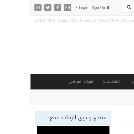
Login | Sign Up
8 Augus
Saturday , 24 Safar 1448 H as
نوفمبر 13, 2017 , 12:23 م
ة
اكتشف ينبع
المرشد السياحي
منتجع رضوى الرمادة ينبع ..