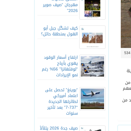
مهرجان “صيف صوير
2026”
كيف تشكّل جبل أبو
الهول بمنطقة حائل؟
5
ارتفاع أسعار الوقود
يهوي بأرباح
“لوفتهانزا” 56% رغم
نة
نمو الإيرادات
 من
يعهم
“بوينغ” تحصل على
اعتماد أميركي
د من
لطائرتها الجديدة
“737-7” بعد تأخير
سنوات
صيف جدة 2026 يتلألأ