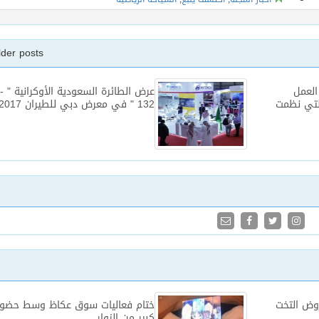
lder posts
العمل
عرض الطا
التي نظمت
132 " في معرض دبي للطيران 2017
روض التخت
ختام فعاليات سوق عكاظ وسط حضور
كبير من الزوار