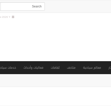
t 2026 Y |
ار
معالم سياحية
متاحف
ثقافات
فعاليات وأحداث
خدمات سياحي