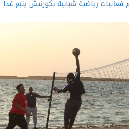
 فعاليات رياضية شبابية بكورنيش ينبع غدا