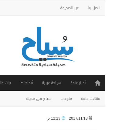
اتصل بنا
عن الصحيفة
أخبار عامة
سياحة عربية
أنماط
تراث واث
مقالات عامة
منوعات
سياح في مدينة
2017/11/13
12:23 م