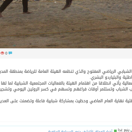
34
0
الشبابي الرياضي المفتوح والذي تنظمه الهيئة العامة للرياضة بمنطقة المدي
ئية والبلياردو البشري.
ية يأتي انطلاقا من اهتمام الهيئة بالفعاليات المجتمعية الشبابية لما لها
قطب الشباب وتستثمر أوقات فراغهم وتسهم في كسر الروتين اليومي وتشج
طئية نهاية العام الماضي وحظيت بمشاركة شبابية فاعلة وتضمنت على العدي
أخبار المجلة
,
اكتشف ينبع
,
السياحة الرياضية