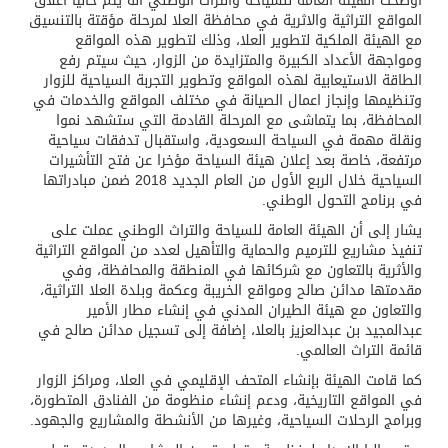
أوضحت الهيئة العامة للسياحة والتراث الوطني أنه يتم حاليا اغلاق
المواقع التراثية والاثرية في محافظة العلا لمرحلة مؤقتة بالتنسيق
مع الهيئة الملكية لتطوير العلا، وذلك لتطوير هذه المواقع
ومواجهة الأعداد الكبيرة والمتزايدة من الزوار، حيث سيتم رفع
الطاقة الاستيعابية لهذه المواقع وتطوير التجربة السياحية للزوار
وتنظيمها وإنجاز اعمال الصيانة في مختلف المواقع والخدمات في
المحافظة، بما يتماشى مع المرحلة القادمة التي ستشهد نموا
ونقلة مهمة في السياحة السعودية، واستقبال تدفقات سياحية
مرتفعة، خاصة بعد إعلان هيئة السياحة مؤخرا عن فتح التأشيرات
السياحية خلال الربع الأول من العام الجديد 2018 ضمن مبادراتها
في برنامج التحول الوطني.
يشار إلى أن الهيئة العامة للسياحة والتراث الوطني عملت على
تنفيذ مشاريع للترميم والحماية والتأهيل لعدد من المواقع التراثية
والأثرية بالتعاون مع شركائها في المنطقة والمحافظة، وفي
مقدمتها مدائن صالح ومواقع الخريبة وعكمة وبلدة العلا التراثية،
والتعاون مع هيئة الطيران المدني في إنشاء مطار الأمير
عبدالمجيد بن عبدالعزيز بالعلا، إضافة إلى تسجيل مدائن صالح في
قائمة التراث العالمي.
كما قامت الهيئة بإنشاء المتحف الإقليمي في العلا، ومراكز الزوار
في المواقع التاريخية، ودعم إنشاء منظومة من الفنادق المتطورة،
وبرامج الرحلات السياحية، وغيرها من الأنشطة والمشاريع والجهود.