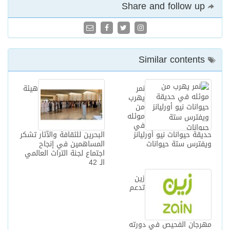
Share and follow up
Similar contents
نمر
هيئة
يهرب
من
موئله
في
حديقة حيوانات نيو أورليانز
البحرين للثقافة والآثار تشكر
ويفترس ستة حيوانات
المساهمين في إنجاح
اجتماع لجنة التراث العالمي
الـ 42‎
زين
تدعم
مهرجان الفحيص في دورته