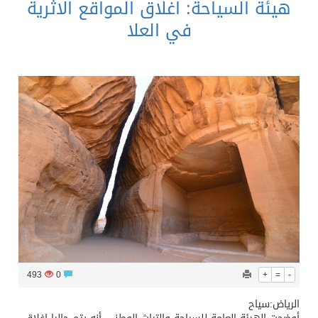
هيئة السياحة: اغلاق المواقع الاثرية
في العلا
493
0
+
=
-
الرياض:سياح