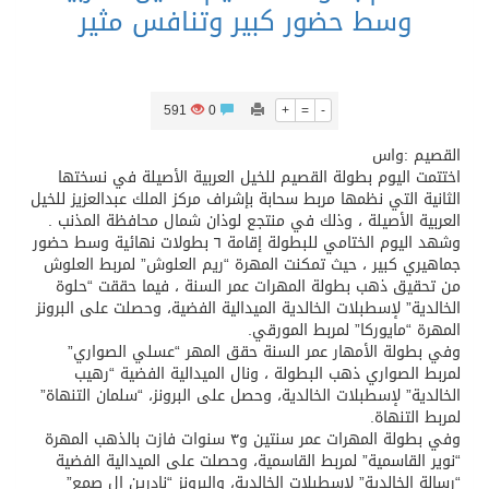
وسط حضور كبير وتنافس مثير
591
0
+
=
-
القصيم :واس
اختتمت اليوم بطولة القصيم للخيل العربية الأصيلة في نسختها
الثانية التي نظمها مربط سحابة بإشراف مركز الملك عبدالعزيز للخيل
العربية الأصيلة ، وذلك في منتجع لوذان شمال محافظة المذنب .
وشهد اليوم الختامي للبطولة إقامة ٦ بطولات نهائية وسط حضور
جماهيري كبير ، حيث تمكنت المهرة “ريم العلوش” لمربط العلوش
من تحقيق ذهب بطولة المهرات عمر السنة ، فيما حققت “حلوة
الخالدية” لإسطبلات الخالدية الميدالية الفضية، وحصلت على البرونز
المهرة “مايوركا” لمربط المورقي.
وفي بطولة الأمهار عمر السنة حقق المهر “عسلي الصواري”
لمربط الصواري ذهب البطولة ، ونال الميدالية الفضية “رهيب
الخالدية” لإسطبلات الخالدية، وحصل على البرونز، “سلمان التنهاة”
لمربط التنهاة.
وفي بطولة المهرات عمر سنتين و٣ سنوات فازت بالذهب المهرة
“نوير القاسمية” لمربط القاسمية، وحصلت على الميدالية الفضية
“رسالة الخالدية” لإسطبلات الخالدية، والبرونز “نادرين ال صمع”