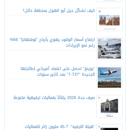
كيف تشكّل جبل أبو الهول بمنطقة حائل؟
ارتفاع أسعار الوقود يهوي بأرباح “لوفتهانزا” 56%
رغم نمو الإيرادات
“بوينغ” تحصل على اعتماد أميركي لطائرتها
الجديدة “737-7” بعد تأخير سنوات
صيف جدة 2026 يتلألأ بفعاليات ترفيهية متنوعة
“هيئة الترفيه”: 45.7 مليون زائر للفعاليات