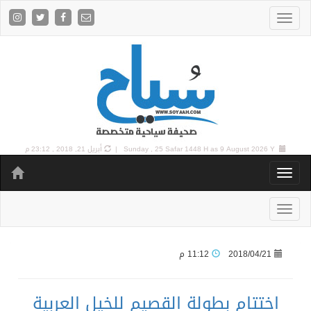
9 August 2026 Y |
Sunday , 25 Safar 1448 H as
أبريل 21, 2018 , 23:12 م
2018/04/21
11:12 م
اختتام بطولة القصيم للخيل العربية