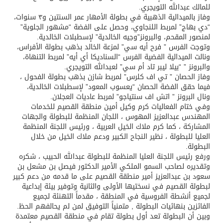
للمالك عبدالله التويجري.
وفاز بالميدالية الذهبية في بطولة الأمهار عمر السنتين و٣ سنوات،
“دي بهاج” لمربط اللنجاوي، وحصل على الفضة “مشهور الجلوية”
لمنصور المقحم، والبرونز”وجيه الخالدية” لإسطبلات الخالدية.
وتوجت الفرس ” فرح أيه سي” لمزعة الخالد بذهب بطولة الأفراس،
ونالت الميدالية الفضية الفرس “السناديكا أي أيه” لمربط التنهاة،
والبرونز ” “بيلا ليبر تاد أم سي” لعبدالله التويجري.
وفاز الحصان ” تي اف كلرس” لمربط شازن بذهب بطولة الفحول ،
فيما حقق الفضة الحصان “يعسوب المعود” لإسطبلات الخالدية،
ونال البرونز ” اتش اف سنتياجو” لمربط عاديات العجلان.
وفي ختام الفعاليات كرم وكيل أمين منطقة القصيم للخدمات
المهندس عبدالعزيز المهوس ، اللجان المنظمة للبطولة والجهات
المشاركة ، كما كرم ملاك الخيل العربية ، ورئيس اللجنة المنظمة
العليا للبطولة ، نظير النجاح الكبير ودعم ملاك الخيل من خلال
البطولة.
ورفع رئيس اللجنة العليا المنظمة للبطولة عبدالله الحبيب ، شكره
وتقديره لصاحب السمو الملكي الأمير الدكتور فيصل بن مشعل بن
سعود بن عبدالعزيز أمير منطقة القصيم على ما قدمه من دعم كبير
لبطولة القصيم في نسختيها الأولى والثانية وتوفير بيئة إبداعية
لجميع أنشطة الفروسية في المنطقة ، مقدماً التهنئة لجميع
الفائزين بنهائيات البطولة , متمنياً التوفيق لمن لم يحالفهم الحظ.
وبين أن البطولة تعد أول بطولة تقام في منطقة القصيم معتمدة