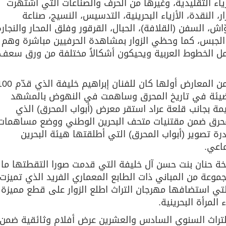
أزياء التقليدية، وغيرها من الحرف والصناعات التي اشتهرت
ر، النقدة، الأزياء البحرينية، التدسيس، النسيج، صناعة
اش، السفن (القلافة)، الحبال، القرقور وفلق المحار والنجار
الجبس، كما وحظي الزوار بمشاهدة الحرفيين مباشرة وهم
مل الخطوط العربية ويحيكون أشكالاً مختلفة من ورق سعف
وصاحب المهرجان هذه السنة مجموعة من المعارض أولها كان للفنان إبراهيم خل
ضيئة في تاريخ المحرق وساهمت في النهوض بالمشهد
يمة بجانب قلعة عراد استقر معرض (أبواب المحرق) الذي
لمحرق ضمن مقتنيات متحف البحرين الوطني ووضع مساهمات
درة تصوير (أبواب المحرق) التي أطلقتها هيئة البحرين
ماعي.
يخة حنان بنت حسن آل خليفة التي قدمت صورا التقطتها ما
 ووثقت فيها مجموعة من المباني ذات الطابع المعماري الفريد الذي تميزت
لتي استضافها مهرجان التراث اطلع الزوار على قطع مميزة
لمرأة البحرينية.
 التراث السنوي السادس والعشرين عرض أفلام وثائقية ضمن