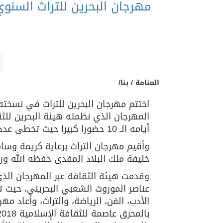
المنامة / بنا/
اختتم مهرجان البحرين للتراث في نسخت
المهرجان الذي نظمته هيئة البحرين للثق
أيامه الـ 10 حضورا كبيرا حيث تخطى عدد الزوّار الـ 35 ألف زائر.
وأقيم مهرجان التراث برعاية كريمة وس
خليفة ملك البلاد المفدى حفظه الله ورع
وقدمت هيئة الثقافة عبر المهرجان الذي 
عناصر الموروث الشعبي البحريني، حيث تن
الأدب، الفن، الرياضة، والتراث، وأعاد مهر