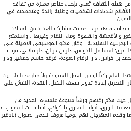
ن هيئة الثقافة تُعنى بإحياء عناصر مميزة من ثقافة
 الأفلام شهادات لشخصيات وطنية رائدة ومتخصصة في
لفنون.
ة بجانب قلعة عراد تضمنت مشاركة العديد من المحلات
بخور والأقمشة والقهوة وماء اللقاح وغيرها ، واستمتع
 البحرينية التقليدية ، وكان محبّو الموسيقى الأصيلة على
رق: إسماعيل الدواس، دار بن حربان، دار قلالي، فرقة
مد بن فراس، دار الرفاع العودة، فرقة جاسم جمشير ودار
 العام ركناً لورش العمل المتنوعة ولأعمار مختلفة حيث
خار، التطريز، إعادة تدوير سعف النخيل، النقدة، النقش على
 حيث قدّم ركنهم ورشاً متنوعة علمتهم العديد من
بعجينة الورق، أبواب المحرق بالكولاج، أساسيات التصوير، ف
 وقدّم المهرجان لهم يومياً عروضاً للدمى بعنوان (بادقير