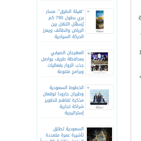
“هيئة الطرق”: مسار
ة
بري بطول 790 كم
يُسهّل التنقل بين
الرياض والطائف ويعزز
الحركة السياحية
يفة الذي قدّم 100
المهرجان الصيفي
بمحافظة طريف يواصل
جذب الزوار بفعاليات
وبرامج متنوعة
الخطوط السعودية
وطيران جارودا توقعان
مذكرة تفاهم لتطوير
شراكة تجارية
إستراتيجية
السعودية تطلق
تأشيرة عمرة متعددة