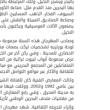
بالبحر وبشجر النخيل، وتلك المرتبطة بال
بها البحرين منذ القدم مثل: صناعة الكورا
السيوف، الفخار، الذهب، المسابيح، الطوّ
وصناعة الصناديق المبيتة والنقش على 
يصنعون الآلات الموسيقية ويكتبون بأج
النخيل.
لوحة بورتريه لشخصيات تركت بصمات م
الحضاري للمدينة ، وفي ركن آخر من الخ
عرض مجموعة أبواب لبيوت تراثية من ا
المتفاعلين من المجتمع البحريني مع مبا
للثقافة والآثار عبر مواقع التواصل الاجت
وثالث المعارض الفنية كان للفنانة الش
بين عامي 1992 و2002،
به مدينة المحرق ، وفي رابع المعارض ا
من مقتنيات متحف البحرين الوطني لأزياء ا
وإثراء لتجربته الثقافية، شهد مهرجان