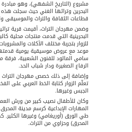
مشروع (التاريخ الشفهي)، وهو مبادرة م
البحرين وتراثها الغني حيث سجلت هذه
قطاعات الثقافة والتراث والموسيقى وا
وضمن مهرجان التراث، أقيمت قرية تراثي
البحرينية التي قدمت منتجات محلية كال
للزوار بتجربة مختلف الأكلات والمشروبات
موعد مع عروض موسيقية يومية قدمتها ف
سامي المالود للفنون الشعبية، فرقة مح
الرفاع الصغيرة ودار شباب الحد.
وإضافة إلى ذلك خصص مهرجان التراث هذا
تعلّم الزوار كتابة الخط العربي على الف
الجبس وغيرها.
وكان للأطفال نصيب كبير من ورش العمل
المهارات الإبداعية كرسم مدينة المحرق 
طي الورق (أوريغامي) وغيرها الكثير. كما
المحرق) وحزاوي من التراث.