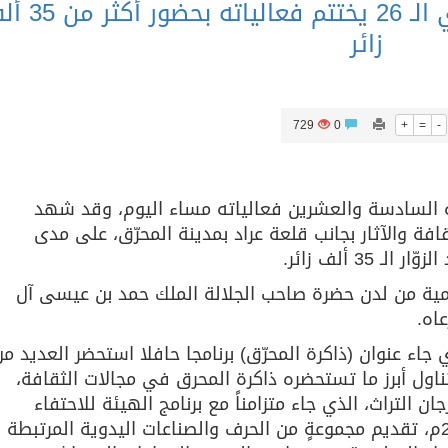
مهرجان البحرين للتراث السنوي الـ 26 يختتم فع
زائر
729
0
+
=
-
ه السادسة والعشرين فعالياته مساء اليوم، وقد شهد
افة والآثار بجانب قلعة عراد بمدينة المحرّق، على مدى
امية من لدن حضرة صاحب الجلالة الملك حمد بن عيسى آل
اه.
جاء عنوان (ذاكرة المحرّق) برنامجا حافلا استحضر العديد من
اول أبرز ما تستحضره ذاكرة المحرق في مجالات الثقافة،
جان التراث، الذي جاء متزامناً مع برنامج الهيئة للاحتفاء
بالمحرق عاصمة للثقافة الإسلامية 2018م، تقديم مجموعةٍ من الحرف والصناعات اليدوية المرتبطة