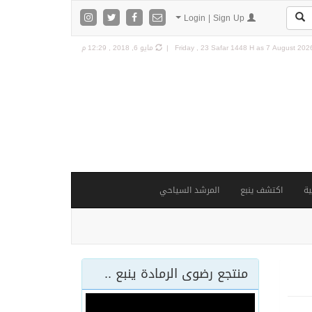
Login | Sign Up
7 August 2026 
Friday , 23 Safar 1448 H as
مايو 6, 2018 , 12:29 م
ة
اكتشف ينبع
المرشد السياحي
منتجع رضوى الرمادة ينبع ..