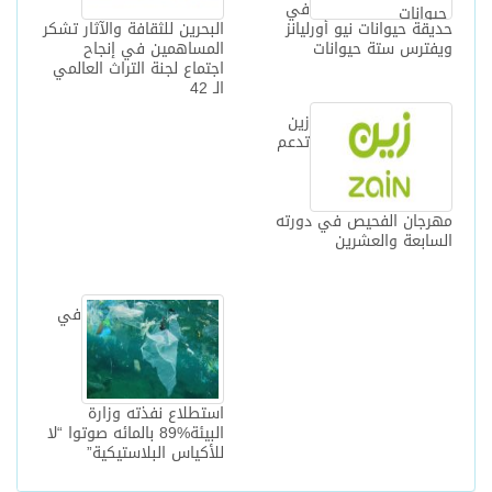
في
حديقة حيوانات نيو أورليانز
البحرين للثقافة والآثار تشكر
ويفترس ستة حيوانات
المساهمين في إنجاح
اجتماع لجنة التراث العالمي
الـ 42‎
زين
تدعم
مهرجان الفحيص في دورته
السابعة والعشرين
في
استطلاع نفذته وزارة
البيئة%89 بالمائه صوتوا “لا
للأكياس البلاستيكية”