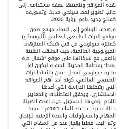
هذه المواقع وتنميتها بصفة مستدامة، إلى
جانب تطوير نمط سياحي حديث وتسويقه
كمنتج جديد داعم لرؤية 2030.
ويهدف البرنامج إلى اعتماد موقعِ ضمن
مواقع التراث الطبيعي العالمي (اليونسكو)
كمتنزه جيولوجي من قبل شبكة المتنزهات
الجيولوجية العالمية، حيث انطلقت الهيئة
بالعمل مع شركائها على موقع “شمال حرة
رهط” بمنطقة المدينة المنورة ليكون أول
متنزه جيولوجي يُسجل ضمن قائمة التراث
الطبيعي العالمي، كونه أحد أهم المواقع
التي رشحتها الدراسة التي أعدها
الاستشاري، ويحقق المتطلبات والمعايير
اللازم توفيرها للتسجيل. حيث أعدت الهيئة
خطة تنفيذية تمتد للعام 2021م تضمنت
المهام والمسؤوليات والمدة الزمنية للإنجاز،
وتم البدء فعلياً بإنجاز عدد من المهام التي