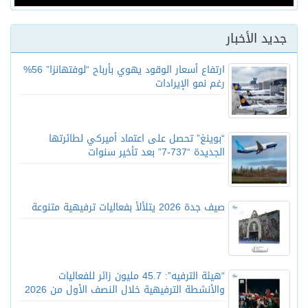
جديد الأخبار
ارتفاع أسعار الوقود يهوي بأرباح “لوفتهانزا” 56%
رغم نمو الإيرادات
“بوينغ” تحصل على اعتماد أميركي لطائرتها
الجديدة “737-7” بعد تأخير سنوات
صيف جدة 2026 يتلألأ بفعاليات ترفيهية متنوعة
“هيئة الترفيه”: 45.7 مليون زائر للفعاليات
والأنشطة الترفيهية خلال النصف الأول من 2026