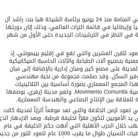
أدرجت لجنة التراث العالمي، المجتمعة في المنامة منذ 24 يونيو برئاسة الشيخة هيا بنت راشد آل
ا وإيطاليا في قائمة التراث العالمي، وذلك إبّان دورتها
نة في النظر في الترشيحات الجديدة حتى الأول من شهر
تعود للقرن العشرين والتي تقع في إقليم بييمونتي، إذ
ية بتصنيع آلات الطباعة والآلات الحاسبة الميكانيكية
مدينة على مصنع كبير ومبان إدارية بالإضافة إلى مبان
وفير السكن. وقد صمّمت مجموعة من نخبة مهندسي
ذا المجمع المعماري بصورة أساسية بين الثلاثينيات
والستينيات، إذ يجسّد أفكار الحركة الشعبية Movimento Comunità. وتعبر مدينة إيفري، بوصفها
صرة للعلاقة بين الإنتاج الصناعي والهندسة المعمارية.
ي تعود لزمن الخلافة والتي تعد موقعاً أثريّاً لمدينة كانت
 الأمويين لتكون مقرّاً لخليفة قرطبة. وبعد الازدهار الذ
ب خلال الحرب الأهلية التي أنهت حكم الخليفة في عام
1009-1010. وقد بقيت هذه الآثار في طيات النسيان طوال ما يقرب 1000 عام لتعود للنور من جد