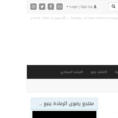
Login | Sign Up
6 Augus
Thursday , 22 Safar 1448 H as
سبتمبر 10, 2018 , 15:00 م
ة
اكتشف ينبع
المرشد السياحي
منتجع رضوى الرمادة ينبع ..