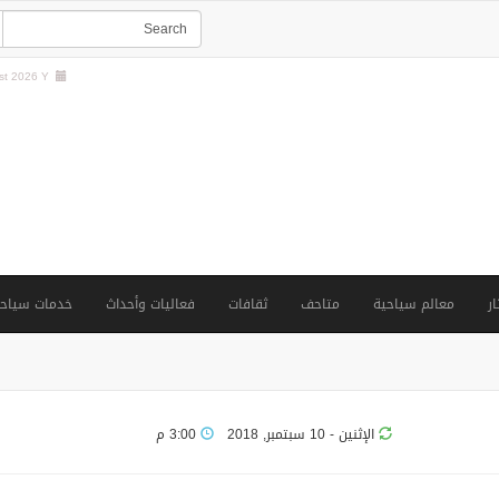
t 2026 Y |
ار
معالم سياحية
متاحف
ثقافات
فعاليات وأحداث
خدمات سياحي
الإثنين - 10 سبتمبر, 2018
3:00 م