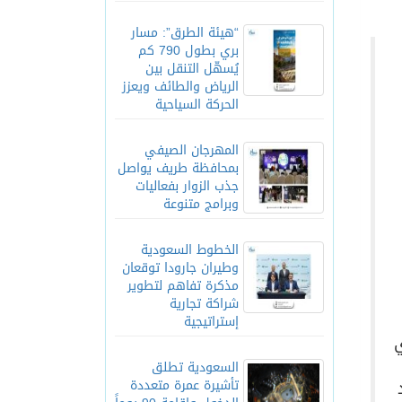
“هيئة الطرق”: مسار
بري بطول 790 كم
يُسهّل التنقل بين
الرياض والطائف ويعزز
الحركة السياحية
المهرجان الصيفي
بمحافظة طريف يواصل
جذب الزوار بفعاليات
وبرامج متنوعة
الخطوط السعودية
وطيران جارودا توقعان
مذكرة تفاهم لتطوير
شراكة تجارية
إستراتيجية
ي
السعودية تطلق
تأشيرة عمرة متعددة
يد