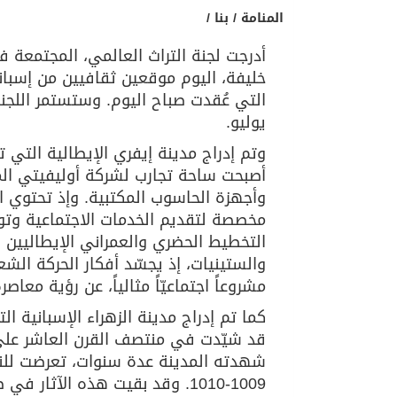
المنامة / بنا /
خليفة، اليوم موقعين ثقافيين من إسباني
التي عُقدت صباح اليوم. وستستمر اللج
يوليو.
وتم إدراج مدينة إيفري الإيطالية التي 
أصبحت ساحة تجارب لشركة أوليفيتي المعن
وأجهزة الحاسوب المكتبية. وإذ تحتوي ال
مخصصة لتقديم الخدمات الاجتماعية وت
التخطيط الحضري والعمراني الإيطاليين ه
مشروعاً اجتماعيّاً مثالياً، عن رؤية معا
كما تم إدراج مدينة الزهراء الإسبانية الت
قد شيّدت في منتصف القرن العاشر على يد
شهدته المدينة عدة سنوات، تعرضت للنه