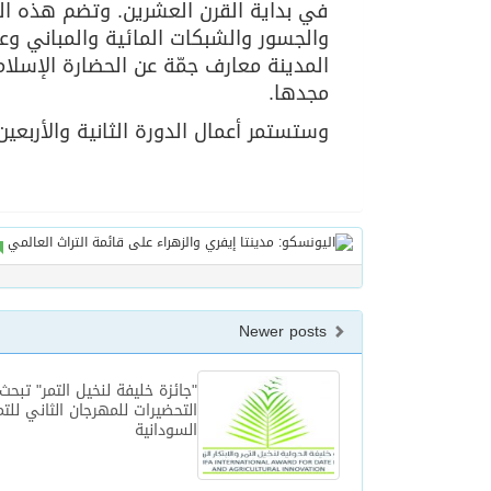
في بداية القرن العشرين. وتضم هذه ال
والجسور والشبكات المائية والمباني وعن
المدينة معارف جمّة عن الحضارة الإسلام
مجدها.
وستستمر أعمال الدورة الثانية والأربعين للجن
Newer posts
"جائزة خليفة لنخيل التمر" تبحث
التحضيرات للمهرجان الثاني للتم
السودانية