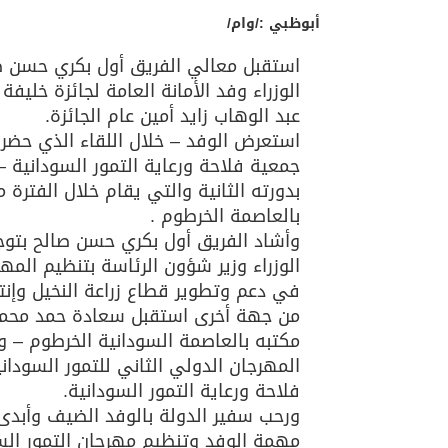
أبوظبي :/وام/
استقبل معالي الفريق أول بكري حسن ص
الوزراء وفد الأمانة العامة لجائزة خليفة 
عبد الوهاب زايد أمين عام الجائزة.
استعرض الوفد – خلال اللقاء الذي حضر
جمعية فلاحة ورعاية التمور السودانية 
بدورته الثانية والتي يقام خلال الفترة
بالعاصمة الخرطوم .
وأشاد الفريق أول بكري حسن صالح بتوج
الوزراء وزير شؤون الرئاسة بتنظيم الم
في دعم وتطوير قطاع زراعة النخيل وإنت
من جهة أخرى استقبل سعادة حمد محمد 
مكتبه بالعاصمة السودانية الخرطوم – وف
المهرجان الدولي الثاني للتمور السوداني
فلاحة ورعاية التمور السودانية.
ورحب سفير الدولة بالوفد الضيف وأبدى 
مهمة الوفد وتنظيم مهرجان التمور السو