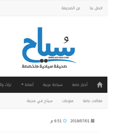
اتصل بنا
عن الصحيفة
أخبار عامة
سياحة عربية
أنماط
تراث واث
مقالات عامة
منوعات
سياح في مدينة
2018/07/01
6:51 م