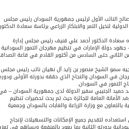
الح النائب الأول لرئيس جمهورية السودان رئيس مجلس
الدولية لنخيل التمر والابتكار الزراعي برئاسة سعادة الدكتور
ه سعادة الدكتور أحمد علي قنيف رئيس مجلس إدارة
– جهود دولة الإمارات في تنظيم مهرجان التمور السودانية
 من الثاني حتى السادس من أكتوبر القادم في قاعة الصداق
يه سمو الشيخ منصور بن زايد آل نهيان نائب رئيس مجلس
هرجان في السودان والنجاح الذي حققه بدورته الأولى ودوره
اج التمور في السودان.
حميد الجنيبي سفير الدولة لدى جمهورية السودان – في
د الأمانة العامة للجائزة حيث تم بحث تحضيرات تنظيم
ة بالتعاون مع وزارة الزراعة والغابات بالسودان وجمعية
استعداده لتقديم جميع الإمكانات والتسهيلات لإنجاح
دانية بدورته الثانية بما يعود بالمنفعة ويساهم في تعزيز