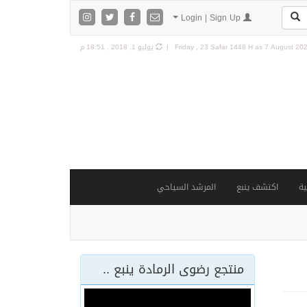
Login | Sign Up
7 August 2026
Friday , 23 Safar 1448 H as
يوليو 1, 2018 , 18:51 م
ة
اكتشف ينبع
المرشد السياحي
منتجع رضوى الرمادة ينبع ..