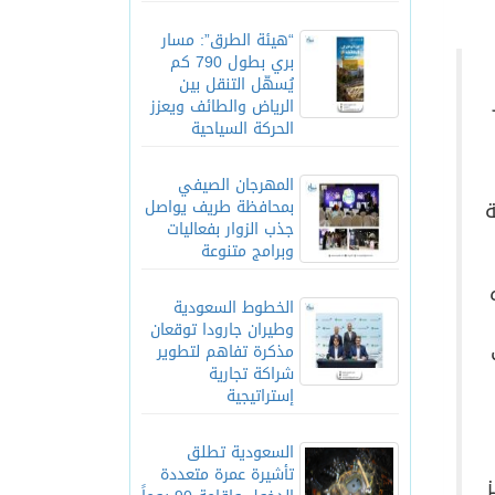
“هيئة الطرق”: مسار
بري بطول 790 كم
يُسهّل التنقل بين
الرياض والطائف ويعزز
الحركة السياحية
المهرجان الصيفي
بمحافظة طريف يواصل
ة
جذب الزوار بفعاليات
وبرامج متنوعة
الخطوط السعودية
وطيران جارودا توقعان
مذكرة تفاهم لتطوير
شراكة تجارية
إستراتيجية
السعودية تطلق
تأشيرة عمرة متعددة