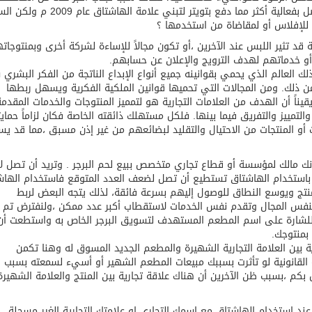
للمنصة للمشاركة فيما بينهم بالنقاشات العامة والتواصل بفعالية أكثر مما دفع بتويتر لتبني علامة
ا للإفلاس أو لمقاضاة من استخدمها ؟
قد تثير اللبس عند الآخرين ،أو تكون مجالاً للإساءة لشركة أخرى وبمنتوجات
أو خدماتهم لهدف الترويج والإعلان عن حسابهم.
لك العالم الذي يحمي بقوانينه جميع أنواع الإبداع الناتجة من الفكر البشري س
 ذلك. ومن المجالات التي تحميها قوانين الملكية الفكرية ويسهل ربطها
قيناً أن الهدف من العلامات التجارية هو لتمميز المنتوجات والخدمات المقدمة
ييز والتفريق فيما بينها. فلكل مستهلك ذائقته الخاصة فكان لزاماً حماي
 أو المنتجات من الاحتيال والتقليد لبضائعهم من غير إذن مسبق ،مما قد يس
أنك مالك لمؤسسة أو قطاع تجاري متخصص ببيع لحم البرجر . وتريد أن تصل لأ
 باستخدام الهاشتاق تستطيع أن تصل لضعف العدد المتوقع فاستخدام الهاش
لمنتج ويوسع النطاق للوصول إليهم بسرعة فائقة، لذلك يتجه البعض لربط
بنفس المجال وتقدم نفس الخدمات لاستقطاب أكبر عدد ممكن ،ولنفترض تم
الأخرى للشارة على اسم المطعم المستهدف لتسويق البرجر الخاص به واستطعت أن
بمنتوجك.
بين العلامة التجارية الشهيرة والمطعم الجديد المسوق له وهنا تكمن
القانونية لو تأثرت بسببك مبيعات المطعم الشهير أو أسيء لسمعته بسبب ر
بكم ،بسبب ظن الآخرين أن هناك علاقة تجارية بين المنتج والعلامة الشهيرة
 استخدام الهاشتاق مع اسمك التجاري او علامتك التجارية الغير مسجلة ، ل