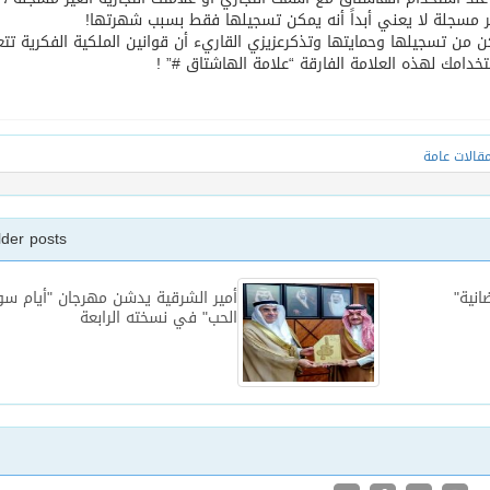
غير مسجلة لا يعني أبداً أنه يمكن تسجيلها فقط بسبب شهرتها!
ن من تسجيلها وحمايتها وتذكرعزيزي القاريء أن قوانين الملكية الفكرية تت
تخدامك لهذه العلامة الفارقة “علامة الهاشتاق #” !
قالات عامة
lder posts
انية"
أمير الشرقية يدشن مهرجان "أيام س
الحب" في نسخته الرابعة