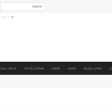
 2026 Y |
ار
معالم سياحية
متاحف
ثقافات
فعاليات وأحداث
خدمات سياحي