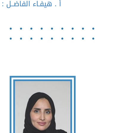
أ . هيفـاء الفاضــل 