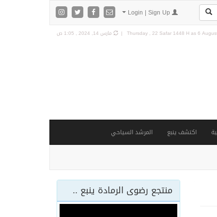
Login | Sign Up
6 August
Thursday , 22 Safar 1448 H as
مارس 14, 2024 , 1:05 ص
ة
اكتشف ينبع
المرشد السياحي
منتجع رضوى الرمادة ينبع ..