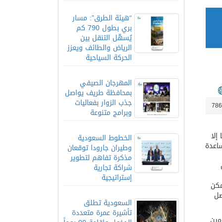
“هيئة الطرق”: مسار
بري بطول 790 كم
يُسهّل التنقل بين
الرياض والطائف ويعزز
الحركة السياحية
المهرجان الصيفي
بمحافظة طريف يواصل
جذب الزوار بفعاليات
وبرامج متنوعة
إلا
الخطوط السعودية
ساعدة
وطيران جارودا توقعان
مذكرة تفاهم لتطوير
ل
شراكة تجارية
إستراتيجية
مكن
صل
السعودية تطلق
تأشيرة عمرة متعددة
مين