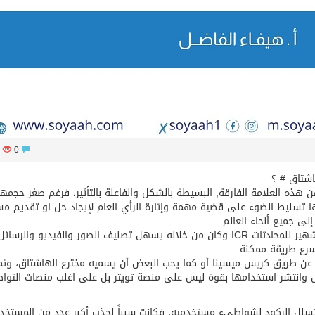
786
0
اشتاق # ؟
هذه العلامة الفارقة, البسيطة بالشكل والفاعلة بالتأثير، فرغم صغر حجمها 
ا تسليط الضوء على قضية مهمة وإثارة الرأي العام لإيجاد حل او تقديم م
ى جميع أنحاء العالم.
قد ابتدأ استخدامها منذ عام 1988 م من خلال موقع شهير للمحادثات ICR وكان من خلاله يسهل تصنيف الصور والفيديو والرسائ
سرع طريقة ممكنة.
لشهيرة # عن طريق كريس ميسينا أو كما يحب البعض أن يسميه مخترع الهاشتاق، وت
س وانتشر استخدامها بقوة ليس على منصة تويتر بل على اغلب منصات التوا
ن تسلل الركود لشواطيء مستخدميه، فكانت سبباً لجذب أكبر عدد من المستخد