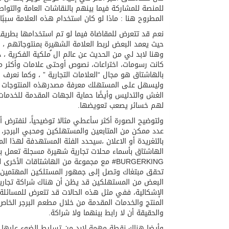
المطروح هنا : ماذا لو كان استخدام هذه العلامة سببً
نعم قد تتعرض للمقاضاة فيما لو تم استخدامها بطريقة 
حيث يعمد البعض لربط العلامة الشهيرة بمنتوجاتهم ، 
وهنا لابد لي من الحديث عن عالم ال ُملكية الفكرية ، ذ
كانت رسومات، اختراعات، نصوص أوحتى علامات وأكثر من
بالهاشتاق هو مجال “العلامات التجارية ” ، وكما نعرف ي
وليسهل على المستهلك معرفة مصدرهذه المنتوجات والتم
الغش والتدليس وأيضًا حماية الجهات المقدمة للخدمات
لهم خسائر يصعب تعويضها.
ولتوضيح الصورة أكثر سأعطي مثالا توضيحياً، لنفترض 
عدد ممكن من المتابعين والمستهلكين ومحبي البرجر،
بالتغريدة أو الاعلان ،سيحدد الفئة المستهدفة لهذا ا
الهاشتاق بأسماء محلات تجارية شهيرة مسجلة تعمل 
BURGERKING# مع مجموعة من الهاشتاقات 
تحقق مبتغاك وتصل إلى جمهور المستلكين المهتمين 
البعض من المستهلكين قد يظن أن هناك شراكة تجارية 
الإشكالية، ففي مثل هذه الحالات قد تتعرض للمسائلة 
المنتج والخدمات المقدمة من خلال مطعم البرجر الخاص 
والحقيقة أن لا رابط بينهما ولا شراكة.
وأيضا هناك نقطة مهمة لابد من تسليط الضوء عليها عند