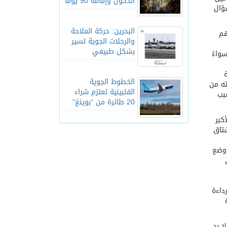
الدخول وإقامة 90 يوماً
 الهاشتاق عام 2009 م ولكن السؤال
البحرين: حركة الملاحة
هم
والرحلات الجوية تسير
بشكل طبيعي
واءً
الخطوط الجوية
ته من
الفلبينية تعتزم شراء
بب
20 طائرة من “بوينغ”
كبر
تاق
 وضع
داءة
ا بد