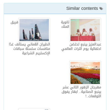
Similar contents
ثانوية
فريق
الملك
عبدالعزيز بينبع تحتضن
الطيران العُماني يستأنف غدًا
احتفالية يوم التراث العالمي
منافسات سلسلة سباقات
الإكستريم الشراعية
مهرجان الزهور الثاني عشر
بينبع الصناعية.. ابهار يفوق
التوقعات..!