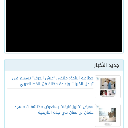
جديد الأخبار
خطاطو الباحة: ملتقى “عرش الحرف” يسهم في
تبادل الخبرات وإعادة مكانة فنّ الخط العربي
معرض “كنوز غارقة” يستعرض مكتشفات مسجد
عثمان بن عفان في جدة التاريخية