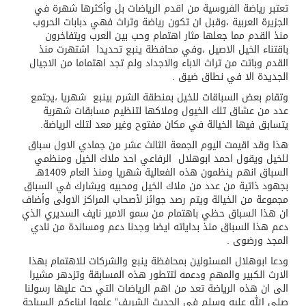
تعتبر رياضة الفروسية من اقدم الرياضات بل وأكثرها شهرة في
الجزيرة العربية ،وقبل ان تكون رياضة وتراث فهي دبابات الحروب
منذ القدم مما جعلها مثار اهتمام وحب بين العرب ويتفاخرون
باقتناء الخيل الاصيل ،وفي محافظة ينبع تحديدا اشتهرت منذ
القدم وباتت من تراث الاباء والاجداد ولم تجد اهتماما من الاجيال
الجديدة الا في نطاق ضيق .
وتقام بعض السباقات للخيل بمنطقة الشرم بينبع شهريا ،يجتمع
عدد من عشاق تلك الخيول وملاكها لتنظيم مسابقات شهرية
يتسابق فيها الخيالة في مكان مفتوح وغير معد لتلك الرياضة.
هذا وقد اقيمت اليوم الجمعة الثالث عشر من جمادي الاول سباق
للخيل ويقول احمد ابوهلال الرفاعي احد ملاك الخيل ومنظمي
السباق انهم ينظمون هذه الفعالية شهريا ومنذ العام 1409هـ
بجهود ذاتية من عدد من ملاك الخيل ومحبيه ويشارك في السباق
مجموعة من الخيالة ويتم رصد جوائز لأصحاب المراكز الاولى وأضاف
ان هذا السباق حظي باهتمام من سمو الامير نايف السديري الذي
دعم هذا السباق منذ بداياته ايضا وجدنا دعم ومساندة من نادي
المجد ورضوى .
ودعا ابوهلال المسئولين بمحافظة ينبع والشركات للاهتمام بهذا
الارث الكبير والمهم ودعمه لتتطور هذه المسابقة وتزدهر مشيرا
الى ان هذه الرياضة تعد من اهم الرياضات التي حث عليها رسولنا
صلى الله عليه وسلم في الحديث الشريف” علموا ابناءكم السباحة