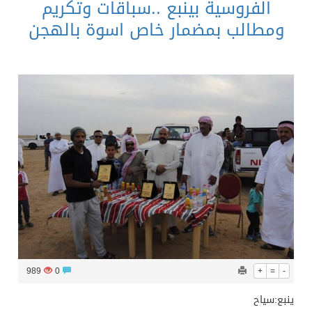
الفروسية بينبع ..سباقات وتكريم
ومطالب بمضمار خاص اسوة بالهجن
989
0
+
=
-
ينبع:سياح