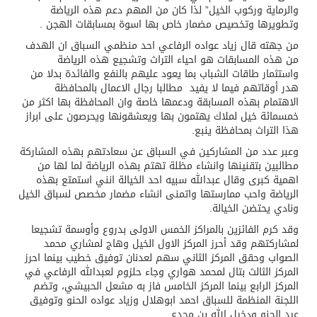
والرماية وركوب الخيل” لذا كان من المهم دعم هذه الرياضة
وتطويرها وتخصيص مضمار خاص بها اسوة بمسابقات الهجن .
من جهته قال زياد عواده الرفاعي احد منظمي السباق ان الهدف
من هذه المسابقات هو احياء التراث وتشجيع هذه الرياضة
واستثمار طاقات الشباب بما يعود عليهم بالنفع والفائدة بدلا من
هدر أوقاتهم فيما لا يفيد مطالبا رجال الاعمال بالمحافظة
الاهتمام بهذه المسابقة ودعمها خاصة وان المحافظة بها اكثر من
خمسمائة خيل لملاك يهتمون بها ويعشقونها ويحرصون على ابراز
هذا التراث بمحافظة ينبع.
وعبر عدد من المشاركين في السباق عن سعادتهم بهذه المشاركة
مطالبين بتقنينها وانشاء مظلة تهتم بهذه الرياضة لما لها من
اهمية كبرى وقال عبدالله سبيه احد الخيالة انني استمتع بهذه
الرياضة واحب ممارستها واتمنى انشاء مضمار مخصص لسباق الخيل
ونادي يحتضن الخيالة.
وقد كرم الفائزين بالمراكز الخمس الاولى بدروع وأوسمة تشجيعا
لمشاركتهم وقد أحرز المركز الاول الخيل وهاج لمشاري محمد
الصواب وحقق المركز الثاني سهم لعدنان توفيق خطيب بينما احرز
المركز الثالث بتال لمحمد هواري وجاء حلزوم لعبدالله الرفاعي في
المركز الرابع بينما المركز الخامس فاز به مشعل الحبيشي، وتضم
اللجنة المنظمة للسباق احمد ابوهلال وزياد عواده الحنو وتوفيق
عيد الحنو ودخيل الله بن مجدع.