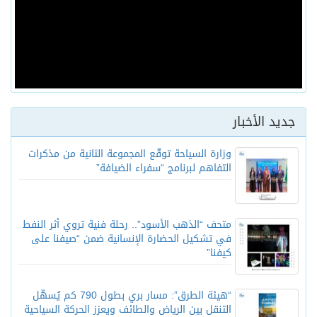
جديد الأخبار
وزارة السياحة توقّع المجموعة الثانية من مذكرات
التفاهم لبرنامج “سفراء الضيافة”
متحف “الذهب الأسود”.. رحلة فنية تروي أثر النفط
في تشكيل الحضارة الإنسانية ضمن “صيفنا على
كيفنا”
“هيئة الطرق”: مسار بري بطول 790 كم يُسهّل
التنقل بين الرياض والطائف ويعزز الحركة السياحية