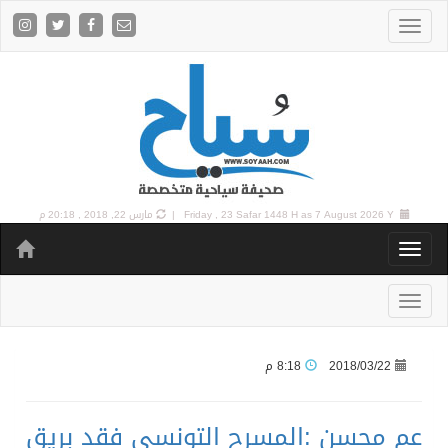
7 August 2026 Y |
Friday , 23 Safar 1448 H as
مارس 22, 2018 , 20:18 م
2018/03/22
8:18 م
عم محسن :المسرح التونسي فقد بريق