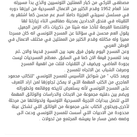
مصطفى التركي من كبار الممثلين التونسيين والذي بدأ مسيرته
منذ العام 1952 وقدم الكثير من الاعمال المسرحية من ابرزها دوره
في مسلسل نسيبتي العزيزة حاملا اسم عم محسن كما اشتهر به.
التقيناه في فندق الحدادين بمدينة صفاقس اثناء زيارتنا لها
واقتنصنا الفرصة لنأخذ منه شيئا من ذكريات ذاك الزمن الجميل.
يقول العم محسن في سؤالنا عن المسرح التونسي انه كان مسرحا
مميزا وله مكانته وقدم الكثير من الممثلين في مختلف الاعمال في
الوطن العربي.
وعن المسرح اليوم يقول فرق بعيد بين المسرح قديما والان ،لم
يعد للمسرح قيمة الان كما في السابق ،معظم المسرحيات ليست
بجودة الماضي، ويضيف ان التقنيات قللت من اهمية المسرح
وصرفت الشباب عن الاتجاه للمسرح .
ويعد كتاب ” من شواغل التأسيس للمسرح التونسي “للكاتب محمود
الماجري من الكتب المهمة التي لا يمكن تجاوزها لمن اراد التعرف
على المسرح التونسي لأنه يستعرض تاريخه ووقائعه وتطوراته
ويضم بين دفتيه مجموعة من الابحاث والدراسات والوثائق المهمة
التي تتصل ببدايات التجربة المسرحية التونسية وتحولاتها من مرحلة
لأخرى،ويحتوي الكتاب على مجموعة من الوثائق التي تشكل عينة
محدودة من الادبيات التي أسست للمسرح التونسي ودعت الى
وضعه ضمن مسار ما يعيشه المجتمع من تحولات .