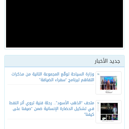
جديد الأخبار
وزارة السياحة توقّع المجموعة الثانية من مذكرات
التفاهم لبرنامج “سفراء الضيافة”
متحف “الذهب الأسود”.. رحلة فنية تروي أثر النفط
في تشكيل الحضارة الإنسانية ضمن “صيفنا على
كيفنا”