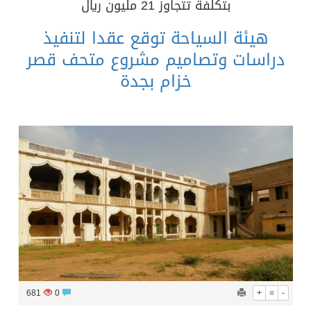
​بتكلفة تتجاوز 21 مليون ريال
هيئة السياحة توقع عقدا لتنفيذ
دراسات وتصاميم مشروع متحف قصر
خزام بجدة
681
0
+
=
-