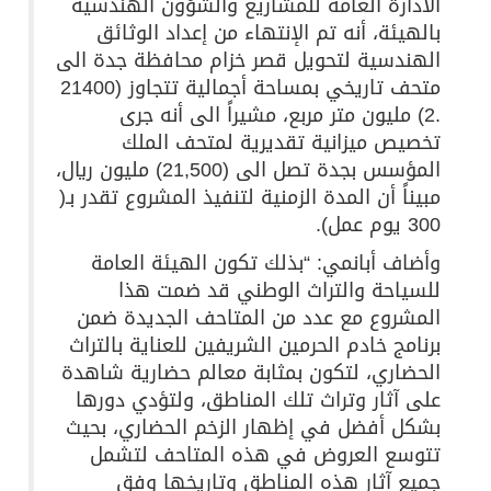
الادارة العامة للمشاريع والشؤون الهندسية
بالهيئة، أنه تم الإنتهاء من إعداد الوثائق
الهندسية لتحويل قصر خزام محافظة جدة الى
متحف تاريخي بمساحة أجمالية تتجاوز (21400
.2) مليون متر مربع، مشيراً الى أنه جرى
تخصيص ميزانية تقديرية لمتحف الملك
المؤسس بجدة تصل الى (21,500) مليون ريال،
مبيناً أن المدة الزمنية لتنفيذ المشروع تقدر بـ(
300 يوم عمل).
وأضاف أبانمي: “بذلك تكون الهيئة العامة
للسياحة والتراث الوطني قد ضمت هذا
المشروع مع عدد من المتاحف الجديدة ضمن
برنامج خادم الحرمين الشريفين للعناية بالتراث
الحضاري، لتكون بمثابة معالم حضارية شاهدة
على آثار وتراث تلك المناطق، ولتؤدي دورها
بشكل أفضل في إظهار الزخم الحضاري، بحيث
تتوسع العروض في هذه المتاحف لتشمل
جميع آثار هذه المناطق وتاريخها وفق