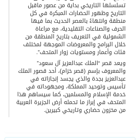
تسلسلها التاريخي بداية من عصور ماقبل
التاريخ وظهور الحضارات المبكرة في كل
منطقة وانتهاءً بالعصر الحديث بما فيها
الحرف والصناعات التقليدية، مع مراعاة
الشمولية في التعريف بتاريخ المنطقة من
خلال البرامج والمعروضات الموجهة لمختلف
فئات وأعمار ومستويات زوار المتحف”.
ويعد قصر “الملك عبدالعزيز آل سعود”
والمعروف بإسم (قصر خزام)، أحد قصور الملك
عبدالعزيز بجدة والذي يجسد إنجازاته في
تأسيس وتوحيد المملكة، ومجهوداته في
خدمة الإسلام والمسلمين، كما سيساهم هذا
المتحف في إبراز ما تحمله أرض الجزيرة العربية
من مخزون حضاري وتاريخي كبيرين.