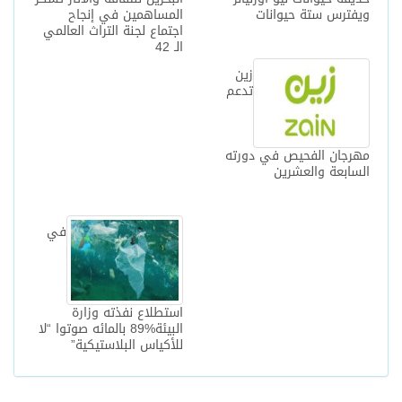
ويفترس ستة حيوانات
المساهمين في إنجاح
اجتماع لجنة التراث العالمي
الـ 42‎
زين
تدعم
مهرجان الفحيص في دورته
السابعة والعشرين
في
استطلاع نفذته وزارة
البيئة%89 بالمائه صوتوا “لا
للأكياس البلاستيكية”