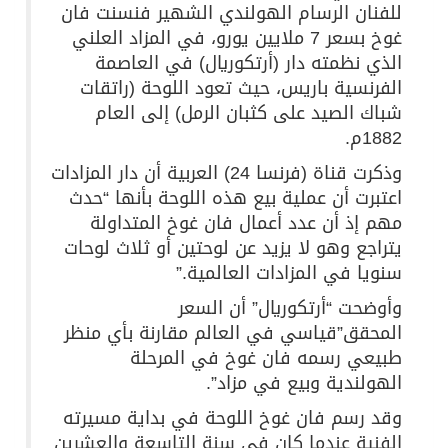
للفنان الرسام الهولندي الشهير فنسنت فان
غوخ بسعر 7 ملايين يورو، في المزاد العلني
الذي نظمته دار (أرتكوريال) في العاصمة
الفرنسية باريس، حيث تعود اللوحة (راتقات
شباك الصيد على كثبان الرمل) إلى العام
1882م.
وذكرت قناة (فرنسا 24) العربية أن دار المزادات
اعتبرت أن عملية بيع هذه اللوحة بأنها “حدث
مهم إذ أن عدد أعمال فان غوخ المتداولة
يتراجع وهو لا يزيد عن لوحتين أو ثلاث لوحات
سنويا في المزادات العالمية.”
وأوضحت “أرتكوريال” أن السعر
المحقق”قياسي في العالم مقارنة بأي منظر
طبيعي رسمه فان غوخ في المرحلة
الهولندية وبيع في مزاد”.
وقد رسم فان غوخ اللوحة في بداية مسيرته
الفنية عندما كان في سنة التاسعة والعشرين