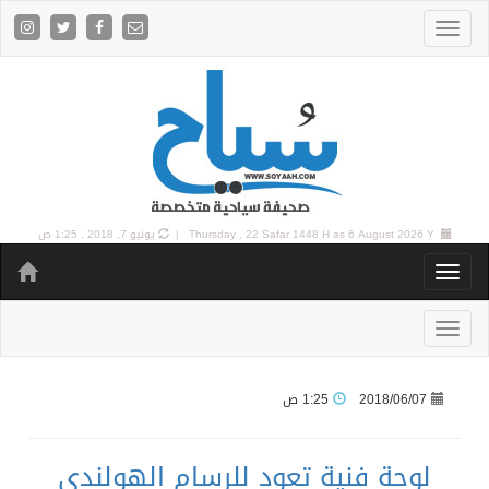
6 August 2026 Y |
Thursday , 22 Safar 1448 H as
يونيو 7, 2018 , 1:25 ص
2018/06/07
1:25 ص
لوحة فنية تعود للرسام الهولندي