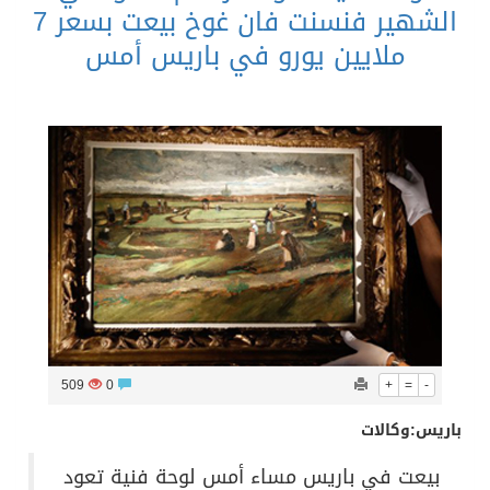
الشهير فنسنت فان غوخ بيعت بسعر 7
ملايين يورو في باريس أمس
509
0
+
=
-
باريس:وكالات
بيعت في باريس مساء أمس لوحة فنية تعود