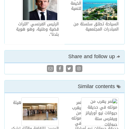
الخيمة
لتنمية
السياحة تطلق سلسلة من
الرئيس الفرنسي "التراث
المبادرات المجتمعية
قضية وطنية، وهو هوية
بلدنا"،
Share and follow up
Similar contents
نمر
هيئة
يهرب
من
موئله
في
حديقة حيوانات نيو أورليانز
البحرين للثقافة والآثار تشكر